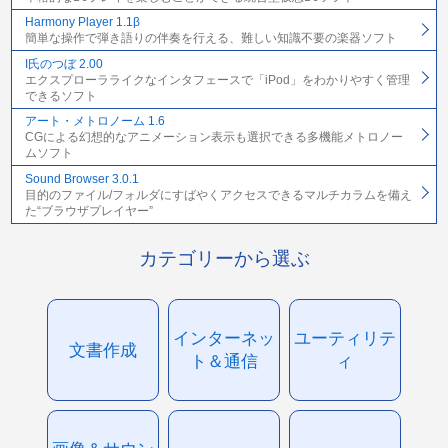
Harmony Player 1.1β
簡単な操作で弾き語りの伴奏を行える、難しい知識不要の楽器ソフト
I氏のつぼ 2.00
エクスプローラライクなインタフェースで「iPod」をわかりやすく管理
できるソフト
アート・メトロノーム 1.6
CGによる幻想的なアニメーション表示も選択できる多機能メトロノー
ムソフト
Sound Browser 3.0.1
目的のファイル/フォルダにすばやくアクセスできるマルチカラムを備え
た“ブラウザプレイヤー”
カテゴリーから選ぶ
インターネッ
ユーティリテ
文書作成
ト＆通信
ィ