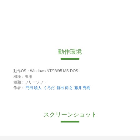
動作環境
動作OS：Windows NT/98/95 MS-DOS
機種：汎用
種類：フリーソフト
作者：
門田 暁人
くろだ
新出 尚之
藤井 秀樹
スクリーンショット