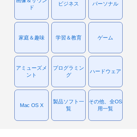
画像＆サウン
ビジネス
パーソナル
ド
家庭＆趣味
学習＆教育
ゲーム
アミューズメ
プログラミン
ハードウェア
ント
グ
製品ソフト一
その他、全OS
Mac OS X
覧
用一覧