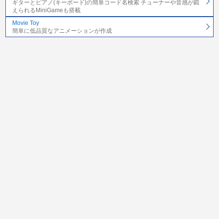
ギターとピアノ(キーボード)の簡単コード名検索 チューナーや音感が鍛
えられるMiniGameも搭載
Movie Toy
簡単に低品質なアニメーションが作成