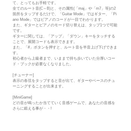
て、とってもお手軽です。
全てのルート音(C～B)と、その属性(「maj」や「m7」等)の2
箇所をタップするだけで、「Guitar Mode」ではギター、「Pi
ano Mode」ではピアノのコードが一目でわかります。
また、ギターとピアノのモード切り替えは、タップ1つで可能
です。
ギターに関しては、「アップ」「ダウン」キーをタッチする
ことで、展開コードも表示できます。
また、「#」ボタンを押すと、ルート音を半音上げ下げできま
す。
初心者から上級者まで、いままで持ち歩いていた分厚いコー
ド・ブックが必要なくなりました。
[チューナー]
表示の各弦をタップすると音が出て、ギターやベースのチュ
ーニングすることが出来ます。
[MiniGame]
どの音が鳴ったか当てていく音感ゲームで、あなたの音感を
さらに鍛える事が・・!