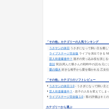
「その他」カテゴリーの人気ランキング
うさヤンの休日
うさぎになって飼い主を癒し
ライブステージ完全版
ライブを演出できる NE
芸人街道爆進中？
漫才の突っ込み役を演じる
昔話
実話(死んだ爺さんの戦時中の話)を元に
愛の囁き
好きな相手から愛を囁かれる 乙女仕
「その他」カテゴリのソフトレビュー
うさヤンの休日 1.0
- うさぎになって飼い主
芸人街道爆進中？
- 息子の人生を変えてしま
ライブステージ完全版 1.0
- 客の評価はキミ
カテゴリーから選ぶ