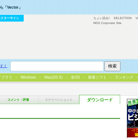
「Vector」
ベクターサイン
ちょい読み!
SELECTION
V
NGS Corporate Site
ド！
イブラリ
Windows
Mac(OS X)
全OS
新着ソフト
ランキング
ダウンロード
コメント・評価
スクリーンショット