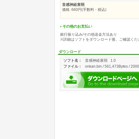
音感神経衰弱
価格: 660円(手数料・税込)
その他のお支払い
銀行振り込み/その他送金方法あり
※詳細はソフトをダウンロード後、ご確認くだ
ダウンロード
ソフト名：
音感神経衰弱
1.0
ファイル：
onkan.bin / 561,473Bytes / 200