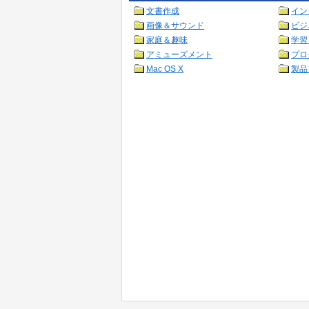
文書作成
イン
画像＆サウンド
ビジ
家庭＆趣味
学習
アミューズメント
プロ
Mac OS X
製品