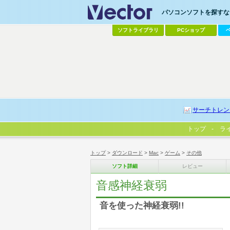
パソコンソフトを探すなら
ソフトライブラリ
PCショップ
サーチトレン
トップ
ラ
トップ
>
ダウンロード
>
Mac
>
ゲーム
>
その他
ソフト詳細
レビュー
音感神経衰弱
音を使った神経衰弱!!