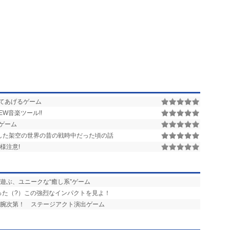
てあげるゲーム
W音楽ツール!!
ゲーム
した架空の世界の昔の戦時中だった頃の話
様注意!
と遊ぶ、ユニークな“癒し系”ゲーム
った（?）この強烈なインパクトを見よ！
の腕次第！ ステージアクト演出ゲーム