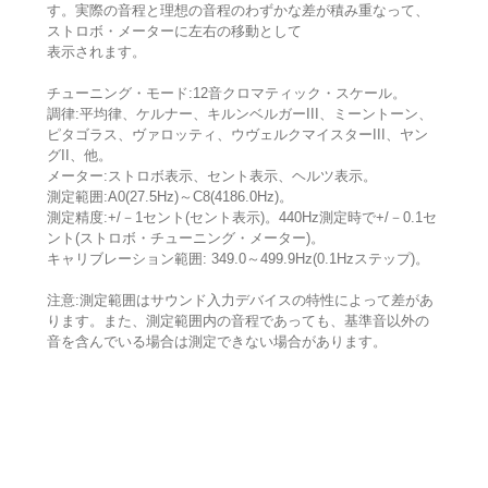
す。実際の音程と理想の音程のわずかな差が積み重なって、
ストロボ・メーターに左右の移動として
表示されます。
チューニング・モード:12音クロマティック・スケール。
調律:平均律、ケルナー、キルンベルガーIII、ミーントーン、
ピタゴラス、ヴァロッティ、ウヴェルクマイスターIII、ヤン
グII、他。
メーター:ストロボ表示、セント表示、ヘルツ表示。
測定範囲:A0(27.5Hz)～C8(4186.0Hz)。
測定精度:+/－1セント(セント表示)。440Hz測定時で+/－0.1セ
ント(ストロボ・チューニング・メーター)。
キャリブレーション範囲: 349.0～499.9Hz(0.1Hzステップ)。
注意:測定範囲はサウンド入力デバイスの特性によって差があ
ります。また、測定範囲内の音程であっても、基準音以外の
音を含んでいる場合は測定できない場合があります。