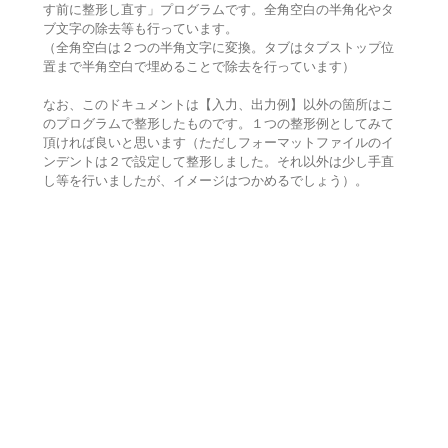
す前に整形し直す」プログラムです。全角空白の半角化やタ
ブ文字の除去等も行っています。
（全角空白は２つの半角文字に変換。タブはタブストップ位
置まで半角空白で埋めることで除去を行っています）
なお、このドキュメントは【入力、出力例】以外の箇所はこ
のプログラムで整形したものです。１つの整形例としてみて
頂ければ良いと思います（ただしフォーマットファイルのイ
ンデントは２で設定して整形しました。それ以外は少し手直
し等を行いましたが、イメージはつかめるでしょう）。