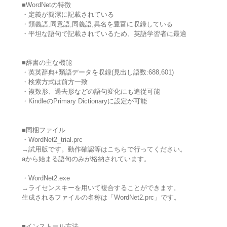
■WordNetの特徴
・定義が簡潔に記載されている
・類義語,同意語,同義語,異名を豊富に収録している
・平坦な語句で記載されているため、英語学習者に最適
■辞書の主な機能
・英英辞典+類語データを収録(見出し語数:688,601)
・検索方式は前方一致
・複数形、過去形などの語句変化にも追従可能
・KindleのPrimary Dictionaryに設定が可能
■同梱ファイル
・WordNet2_trial.prc
→試用版です。動作確認等はこちらで行ってください。
aから始まる語句のみが格納されています。
・WordNet2.exe
→ライセンスキーを用いて複合することができます。
生成されるファイルの名称は「WordNet2.prc」です。
■インストール方法