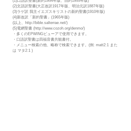
(1)口語訳聖書(新約1954年版、旧約1955年版)
(2)文語訳聖書(大正改訳1917年版、明治元訳1887年版)
(3)ラゲ訳 我主イエズスキリストの新約聖書(1910年版)
(4)新改訳「新約聖書」(1965年版)
(以上、http://bible.salterrae.net/)
(5)電網聖書 (http://www.cozoh.org/denmo/)
・多くのEPWINGビューアで使用できます。
・口語訳聖書は四福音書共観書付。
・メニュー検索の他、略称で検索できます。(例: matt2:1 また
は マタ2:1 )