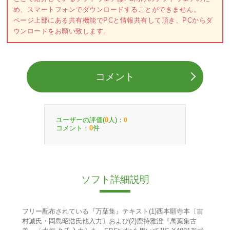
め、スマートフォンでダウンロードすることができません。
ページ上部にある共有機能でPCと情報共有して頂き、PCからダ
ウンロードをお願い致します。
コメント
ユーザーの評価(
人)：
0
0
コメント：
件
0
ソフト詳細説明
フリー配布されている『万葉集』テキスト(1)西本願寺本〔吉
村誠氏・岡島昭浩氏他入力〕および(2)鹿持雅澄『萬葉集古