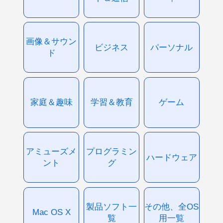
画像＆サウン
ビジネス
パーソナル
ド
家庭＆趣味
学習＆教育
ゲーム
アミューズメ
プログラミン
ハードウェア
ント
グ
製品ソフト一
その他、全OS
Mac OS X
覧
用一覧