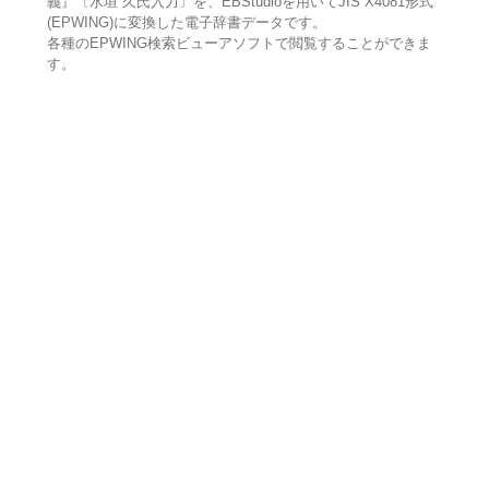
義』〔水垣 久氏入力〕を、EBStudioを用いてJIS X4081形式
(EPWING)に変換した電子辞書データです。
各種のEPWING検索ビューアソフトで閲覧することができま
す。