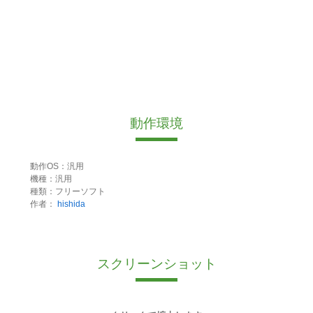
動作環境
動作OS：汎用
機種：汎用
種類：フリーソフト
作者：
hishida
スクリーンショット