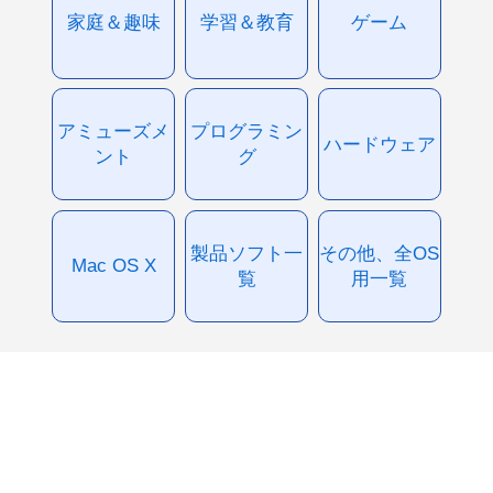
家庭＆趣味
学習＆教育
ゲーム
アミューズメ
プログラミン
ハードウェア
ント
グ
製品ソフト一
その他、全OS
Mac OS X
覧
用一覧