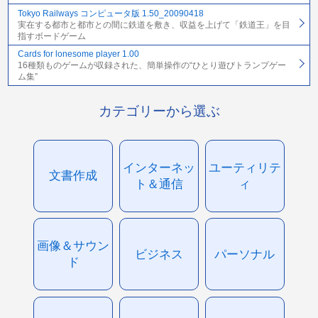
Tokyo Railways コンピュータ版 1.50_20090418
実在する都市と都市との間に鉄道を敷き、収益を上げて「鉄道王」を目
指すボードゲーム
Cards for lonesome player 1.00
16種類ものゲームが収録された、簡単操作の“ひとり遊びトランプゲー
ム集”
カテゴリーから選ぶ
インターネッ
ユーティリテ
文書作成
ト＆通信
ィ
画像＆サウン
ビジネス
パーソナル
ド