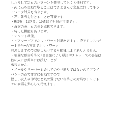
したりして定石のパターンを整理しておくと便利です。
・死に石を自動で取ることはできませんが交互に打ってネッ
トワーク対局も出来ます。
・石に番号を付けることが可能です。
・9路盤、13路盤、19路盤で対局が可能です。
・碁盤の色、石の色を選択できます。
・待った機能もあります。
・チャット機能。
・ピアツーピアでネットワーク対局出来ます。IPアドレス+ポ
ート番号+合言葉でネットワーク
対局しますので混線したりする可能性はまずありえません。
・強固な独自暗号化+合言葉により棋譜やチャットでの会話は
他の人には簡単には読むことが
出来ません。
・メールやサーバーを介してのやり取りではないのでプライ
バシーの点で非常に有効ですので
親しい友人や仲間など気の置けない相手との対局やチャット
での会話を安心して行えます。