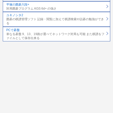
平塚の囲碁六段+
対局囲碁プログラム KGS 6d+ の強さ
ユキノシタ2
囲碁の棋譜管理ソフト 記録・閲覧に加えて棋譜検索や詰碁の勉強ができ
る
PCで碁盤
単なる碁盤 9、13、19路が選べてネットワーク対局も可能 また棋譜をフ
ァイルとして保存出来る