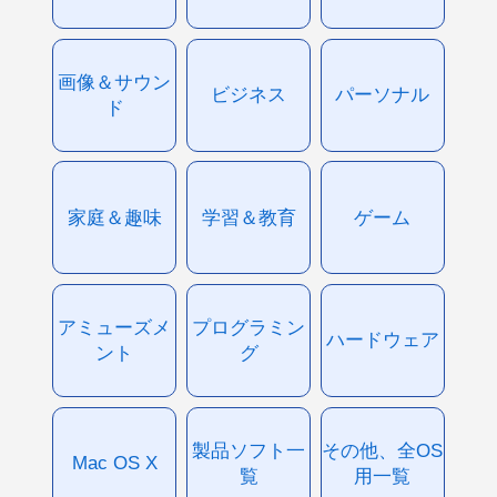
画像＆サウン
ビジネス
パーソナル
ド
家庭＆趣味
学習＆教育
ゲーム
アミューズメ
プログラミン
ハードウェア
ント
グ
製品ソフト一
その他、全OS
Mac OS X
覧
用一覧