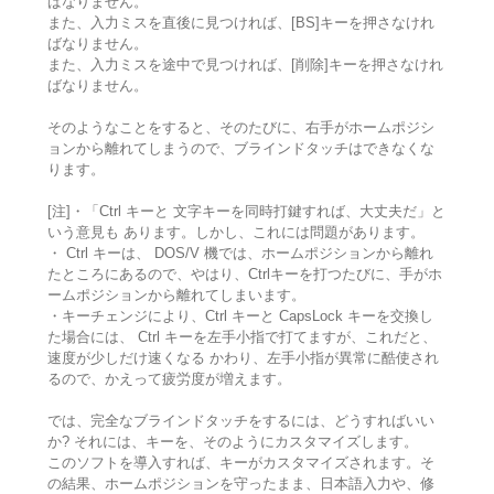
ばなりません。
また、入力ミスを直後に見つければ、[BS]キーを押さなけれ
ばなりません。
また、入力ミスを途中で見つければ、[削除]キーを押さなけれ
ばなりません。
そのようなことをすると、そのたびに、右手がホームポジシ
ョンから離れてしまうので、ブラインドタッチはできなくな
ります。
[注]・「Ctrl キーと 文字キーを同時打鍵すれば、大丈夫だ」と
いう意見も あります。しかし、これには問題があります。
・ Ctrl キーは、 DOS/V 機では、ホームポジションから離れ
たところにあるので、やはり、Ctrlキーを打つたびに、手がホ
ームポジションから離れてしまいます。
・キーチェンジにより、Ctrl キーと CapsLock キーを交換し
た場合には、 Ctrl キーを左手小指で打てますが、これだと、
速度が少しだけ速くなる かわり、左手小指が異常に酷使され
るので、かえって疲労度が増えます。
では、完全なブラインドタッチをするには、どうすればいい
か? それには、キーを、そのようにカスタマイズします。
このソフトを導入すれば、キーがカスタマイズされます。そ
の結果、ホームポジションを守ったまま、日本語入力や、修