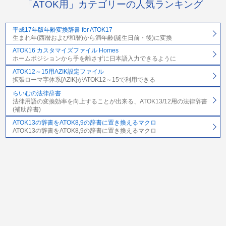
「ATOK用」カテゴリーの人気ランキング
平成17年版年齢変換辞書 for ATOK17
生まれ年(西暦および和暦)から満年齢(誕生日前・後)に変換
ATOK16 カスタマイズファイル Homes
ホームポジションから手を離さずに日本語入力できるように
ATOK12～15用AZIK設定ファイル
拡張ローマ字体系[AZIK]がATOK12～15で利用できる
らいむの法律辞書
法律用語の変換効率を向上することが出来る、ATOK13/12用の法律辞書
(補助辞書)
ATOK13の辞書をATOK8,9の辞書に置き換えるマクロ
ATOK13の辞書をATOK8,9の辞書に置き換えるマクロ