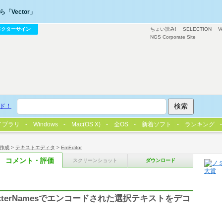
「Vector」
ベクターサイン
ちょい読み!
SELECTION
V
NGS Corporate Site
ド！
イブラリ
Windows
Mac(OS X)
全OS
新着ソフト
ランキング
作成
>
テキストエディタ
>
EmEditor
コメント・評価
スクリーンショット
ダウンロード
CharacterNamesでエンコードされた選択テキストをデコ