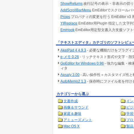
ShowReturns
改行記号の表示・非表示の切り替えを
AddScrollBarMenu
EmEditorでスクロー
Props
プロパティの変更を行う EmEditor v3
YIReplace
EmEditor用PlugIn 指定した文
EmHook
EmEditor用定型文書入力支援ソフ
「テキストエディタ」カテゴリのソフトレビュ
AkelPad 4 4.9.3
- 必要な機能だけをプラグイ
e-メモ 0.26
- リッチテキスト形式や文字・段
GoEditor for Windows 0.98
- 強力な編集・
ィタ
Apsaly 3.00
- 高い操作性＋カスタマイズ性
AutoMemo2 1.3
- 保存時にファイル名を付
カテゴリーから選ぶ
文書作成
イン
画像＆サウンド
ビジ
家庭＆趣味
学習
アミューズメント
プロ
Mac OS X
製品