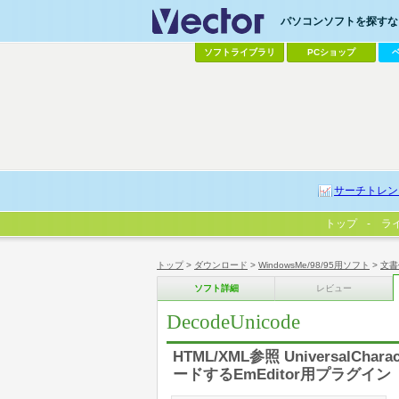
パソコンソフトを探すなら
ソフトライブラリ
PCショップ
サーチトレン
トップ
ラ
トップ
>
ダウンロード
>
WindowsMe/98/95用ソフト
>
文書
ソフト詳細
レビュー
DecodeUnicode
HTML/XML参照 Universal
ードするEmEditor用プラグイン