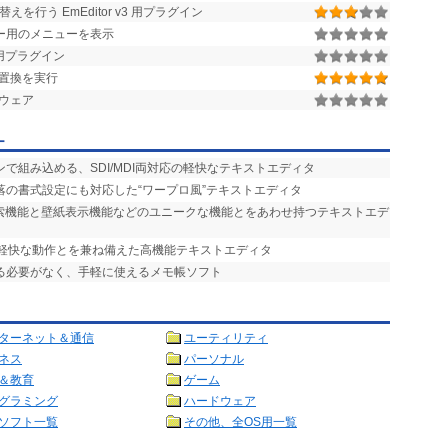
行う EmEditor v3 用プラグイン
ルバー用のメニューを表示
 用プラグイン
字列置換を実行
トウェア
ー
ンで組み込める、SDI/MDI両対応の軽快なテキストエディタ
落の書式設定にも対応した“ワープロ風”テキストエディタ
検索機能と壁紙表示機能などのユニークな機能とをあわせ持つテキストエデ
と軽快な動作とを兼ね備えた高機能テキストエディタ
ける必要がなく、手軽に使えるメモ帳ソフト
ターネット＆通信
ユーティリティ
ネス
パーソナル
＆教育
ゲーム
グラミング
ハードウェア
ソフト一覧
その他、全OS用一覧