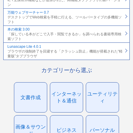
IE 7互換表示機能などが追加された、高機能タブブラウザの新バージョ
ン
万能ウェブサーチャー 0.7
デスクトップでWeb検索を手軽に行える、ツールバータイプの多機能ソ
フト
本の検索 3.00
「探している本がどこで入手・閲覧できるか」を調べられる書籍専用検
索ソフト
Lunascape Lite 4.0.1
ブラウザの強制終了を回避する「クラッシュ防止」機能が搭載された“軽
量版”タブブラウザ
カテゴリーから選ぶ
インターネッ
ユーティリテ
文書作成
ト＆通信
ィ
画像＆サウン
ビジネス
パーソナル