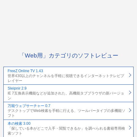
「Web用」カテゴリのソフトレビュー
FreeZ Online TV 1.43
世界430以上のチャンネルを手軽に視聴できるインターネットテレビプ
レイヤー
Sleipnir 2.9
IE 7互換表示機能などが追加された、高機能タブブラウザの新バージョ
ン
万能ウェブサーチャー 0.7
デスクトップでWeb検索を手軽に行える、ツールバータイプの多機能ソ
フト
本の検索 3.00
「探している本がどこで入手・閲覧できるか」を調べられる書籍専用検
索ソフト