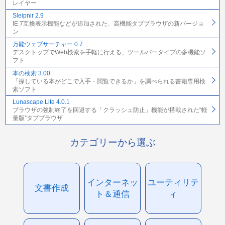
レイヤー
Sleipnir 2.9
IE 7互換表示機能などが追加された、高機能タブブラウザの新バージョ
ン
万能ウェブサーチャー 0.7
デスクトップでWeb検索を手軽に行える、ツールバータイプの多機能ソ
フト
本の検索 3.00
「探している本がどこで入手・閲覧できるか」を調べられる書籍専用検
索ソフト
Lunascape Lite 4.0.1
ブラウザの強制終了を回避する「クラッシュ防止」機能が搭載された“軽
量版”タブブラウザ
カテゴリーから選ぶ
インターネッ
ユーティリテ
文書作成
ト＆通信
ィ