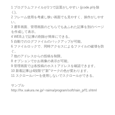
1 プログラムファイルが1つで設置がしやすい (jcode.plを除
く)。
2 フレーム使用を考慮し狭い画面でも見やすく、操作がしやす
い。
3 通常画面、管理画面のどちらでもあふれた記事を別のページ
を作成して表示。
4 WEB上で記事の削除が簡単にできる。
5 自動でのログファイルのバックアップが可能。
6 ファイルロックで、同時アクセスによるファイルの破壊を防
ぐ。
7 他のアドレスからの投稿を制限。
8 オプションでかお画像の表示が可能。
9 管理画面では各投稿のホストアドレスを確認できます。
10 新着記事は4段階で"新"マークの色が変わります。
11 スクロールバーを使用しないでスクロールができる。
サンプル
http://hx.sakura.ne.jp/~raima/program/soft/rain_p/f1.shtml