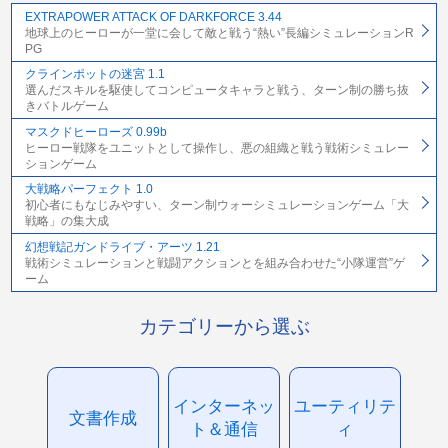
EXTRAPOWER ATTACK OF DARKFORCE 3.44
地球上のヒーローが一堂に会して敵と戦う“熱い”長編シミュレーションR
PG
クラインポットの迷宮 1.1
選んだスキルを駆使してコンピュータキャラと戦う、ターン制の勝ち抜
きバトルゲーム
マスクドヒーローズ 0.99b
ヒーロー戦隊をユニットとして操作し、悪の組織と戦う戦術シミュレー
ションゲーム
大戦略パーフェクト 1.0
初心者にもなじみやすい、ターン制ウォーシミュレーションゲーム「大
戦略」の集大成
幻想戦記ガンドライブ・アーツ 1.21
戦術シミュレーションと戦闘アクションとを組み合わせた“小隊運営”ゲ
ーム
カテゴリーから選ぶ
インターネッ
ユーティリテ
文書作成
ト＆通信
ィ