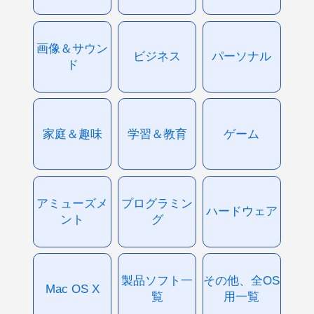
画像＆サウン
ビジネス
パーソナル
ド
家庭＆趣味
学習＆教育
ゲーム
アミューズメ
プログラミン
ハードウェア
ント
グ
製品ソフト一
その他、全OS
Mac OS X
覧
用一覧