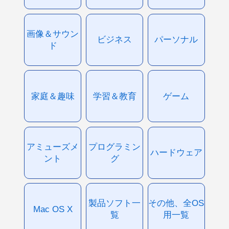
画像＆サウン
ビジネス
パーソナル
ド
家庭＆趣味
学習＆教育
ゲーム
アミューズメ
プログラミン
ハードウェア
ント
グ
製品ソフト一
その他、全OS
Mac OS X
覧
用一覧