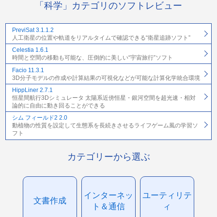
「科学」カテゴリのソフトレビュー
PreviSat 3.1.1.2
人工衛星の位置や軌道をリアルタイムで確認できる“衛星追跡ソフト”
Celestia 1.6.1
時間と空間の移動も可能な、圧倒的に美しい“宇宙旅行”ソフト
Facio 11.3.1
3D分子モデルの作成や計算結果の可視化などが可能な計算化学統合環境
HippLiner 2.7.1
恒星間航行3Dシミュレータ 太陽系近傍恒星・銀河空間を超光速・相対
論的に自由に動き回ることができる
シム フィールド2 2.0
動植物の性質を設定して生態系を長続きさせるライフゲーム風の学習ソ
フト
カテゴリーから選ぶ
インターネッ
ユーティリテ
文書作成
ト＆通信
ィ