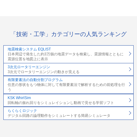
「技術・工学」カテゴリーの人気ランキング
地震検索システム EQLIST
日本周辺で発生した約3万個の地震データを検索し、震源情報とともに
震源位置を地図上に表示
3次元ロータリーエンジン
3次元でロータリーエンジンの動きが見える
有限要素法の自動分割プログラム
任意の形状をもつ物体に対して有限要素法で解析するための前処理を行
う
KSK WhirlSim
回転軸の振れ回りをシミュレイションし動画で見せる学習ソフト
らくらくロジック
デジタル回路の論理動作をシミュレートする簡易シミュレータ