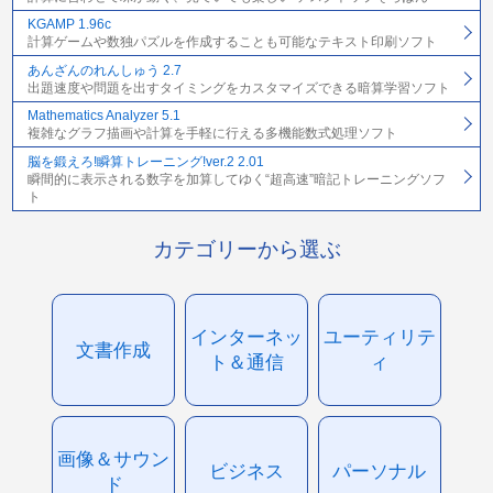
KGAMP 1.96c
計算ゲームや数独パズルを作成することも可能なテキスト印刷ソフト
あんざんのれんしゅう 2.7
出題速度や問題を出すタイミングをカスタマイズできる暗算学習ソフト
Mathematics Analyzer 5.1
複雑なグラフ描画や計算を手軽に行える多機能数式処理ソフト
脳を鍛えろ!瞬算トレーニング!ver.2 2.01
瞬間的に表示される数字を加算してゆく“超高速”暗記トレーニングソフ
ト
カテゴリーから選ぶ
インターネッ
ユーティリテ
文書作成
ト＆通信
ィ
画像＆サウン
ビジネス
パーソナル
ド