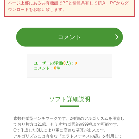
ページ上部にある共有機能でPCと情報共有して頂き、PCからダ
ウンロードをお願い致します。
コメント
ユーザーの評価(
人)：
0
0
コメント：
件
0
ソフト詳細説明
素数列挙型ベンチマークです。2種類のアルゴリズムを用意し
ており片方は21億、もう片方は理論値999兆まで可能です。
Cで作成したDLLにより更に高速な演算が出来ます。
アルゴリズムには有名な『エラトステネスの篩』を利用して