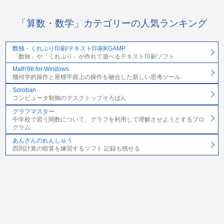
「算数・数学」カテゴリーの人気ランキング
数独・くれぷり印刷/テキスト印刷KGAMP
「数独」や「くれぷり」が作れて遊べるテキスト印刷ソフト
Math'98 for Windows
幾何学的操作と座標平面上の操作を融合した新しい思考ツール
Soroban
コンピュータ制御のデスクトップそろばん
グラフマスター
中学校で習う関数について、グラフを利用して理解させようとするプロ
グラム
あんざんのれんしゅう
四則計算の暗算を練習するソフト 記録も残せる