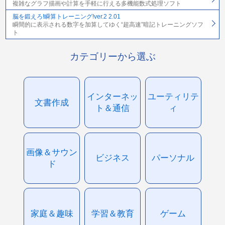
複雑なグラフ描画や計算を手軽に行える多機能数式処理ソフト
脳を鍛えろ!瞬算トレーニング!ver.2 2.01
瞬間的に表示される数字を加算してゆく“超高速”暗記トレーニングソフ
ト
カテゴリーから選ぶ
インターネッ
ユーティリテ
文書作成
ト＆通信
ィ
画像＆サウン
ビジネス
パーソナル
ド
家庭＆趣味
学習＆教育
ゲーム