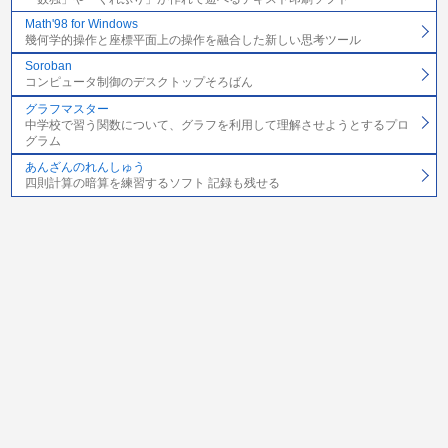
Math'98 for Windows
幾何学的操作と座標平面上の操作を融合した新しい思考ツール
Soroban
コンピュータ制御のデスクトップそろばん
グラフマスター
中学校で習う関数について、グラフを利用して理解させようとするプロ
グラム
あんざんのれんしゅう
四則計算の暗算を練習するソフト 記録も残せる