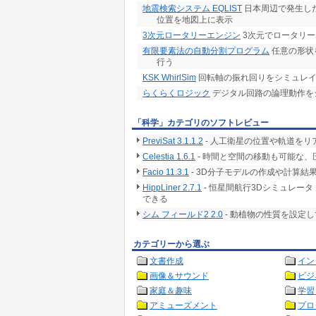
地震検索システム EQLIST
日本周辺で発生し
位置を地図上に表示
3次元ロータリーエンジン
3次元でロータリ
有限要素法の自動分割プログラム
任意の形状
行う
KSK WhirlSim
回転軸の振れ回りをシミュレイ
らくらくロジック
デジタル回路の論理動作を
「科学」カテゴリのソフトレビュー
PreviSat 3.1.1.2
- 人工衛星の位置や軌道をリ
Celestia 1.6.1
- 時間と空間の移動も可能な、
Facio 11.3.1
- 3D分子モデルの作成や計算
HippLiner 2.7.1
- 恒星間航行3Dシミュレー
できる
シム フィールド2 2.0
- 動植物の性質を設定
カテゴリーから選ぶ
文書作成
イン
画像＆サウンド
ビジ
家庭＆趣味
学習
アミューズメント
プロ