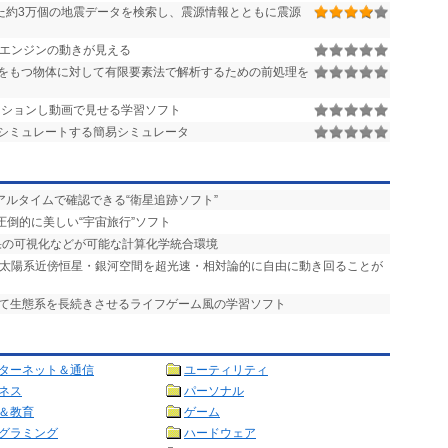
た約3万個の地震データを検索し、震源情報とともに震源
ーエンジンの動きが見える
をもつ物体に対して有限要素法で解析するための前処理を
ションし動画で見せる学習ソフト
シミュレートする簡易シミュレータ
アルタイムで確認できる“衛星追跡ソフト”
圧倒的に美しい“宇宙旅行”ソフト
結果の可視化などが可能な計算化学統合環境
タ 太陽系近傍恒星・銀河空間を超光速・相対論的に自由に動き回ることが
して生態系を長続きさせるライフゲーム風の学習ソフト
ターネット＆通信
ユーティリティ
ネス
パーソナル
＆教育
ゲーム
グラミング
ハードウェア