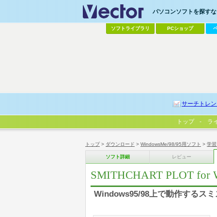
パソコンソフトを探すなら
ソフトライブラリ
PCショップ
サーチトレン
トップ
ラ
トップ
>
ダウンロード
>
WindowsMe/98/95用ソフト
>
学習
ソフト詳細
レビュー
SMITHCHART PLOT for W
Windows95/98上で動作する