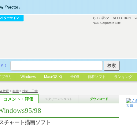
「Vector」
ベクターサイン
ちょい読み!
SELECTION
V
NGS Corporate Site
ド！
イブラリ
Windows
Mac(OS X)
全OS
新着ソフト
ランキング
＆教育
>
科学
>
技術・工学
コメント・評価
スクリーンショット
ダウンロード
indows95/98
スミスチャート描画ソフト