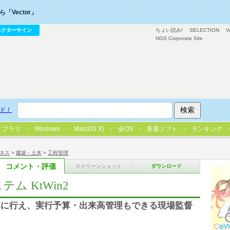
「Vector」
ベクターサイン
ちょい読み!
SELECTION
V
NGS Corporate Site
ド！
イブラリ
Windows
Mac(OS X)
全OS
新着ソフト
ランキング
ネス
>
建築・土木
>
工程管理
コメント・評価
スクリーンショット
ダウンロード
ム KtWin2
単に行え、実行予算・出来高管理もできる現場監督