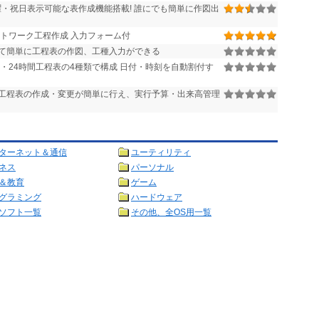
・祝日表示可能な表作成機能搭載! 誰にでも簡単に作図出
トワーク工程作成 入力フォーム付
て簡単に工程表の作図、工種入力ができる
・24時間工程表の4種類で構成 日付・時刻を自動割付す
工程表の作成・変更が簡単に行え、実行予算・出来高管理
ターネット＆通信
ユーティリティ
ネス
パーソナル
＆教育
ゲーム
グラミング
ハードウェア
ソフト一覧
その他、全OS用一覧