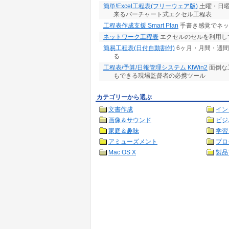
簡単!Excel工程表(フリーウェア版)
土曜・日曜
来るバーチャート式エクセル工程表
工程表作成支援 Smart Plan
手書き感覚でネッ
ネットワーク工程表
エクセルのセルを利用し
簡易工程表(日付自動割付)
6ヶ月・月間・週間
る
工程表/予算/日報管理システム KtWin2
面倒な
もできる現場監督者の必携ツール
カテゴリーから選ぶ
文書作成
イン
画像＆サウンド
ビジ
家庭＆趣味
学習
アミューズメント
プロ
Mac OS X
製品