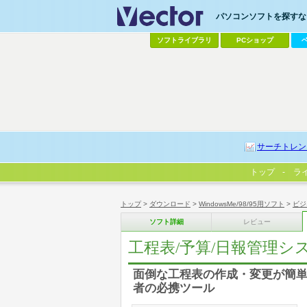
パソコンソフトを探すなら
ソフトライブラリ
PCショップ
サーチトレン
トップ
ラ
トップ
>
ダウンロード
>
WindowsMe/98/95用ソフト
>
ビジ
ソフト詳細
レビュー
工程表/予算/日報管理システ
面倒な工程表の作成・変更が簡
者の必携ツール