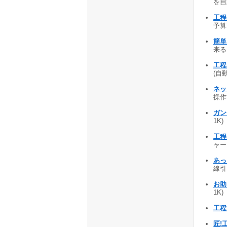
を自動
工程
予算
簡単!
来る
工程名
(自動
ネッ
操作
ガン
1K)
工程
ャー
あっ
線引
お助
1K)
工程
匠!