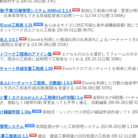
割付する (08.01.29公開 37K)
表/予算/日報管理システム KtWin2 2.3.4
面倒な工程表の作成・変更が簡
・出来高管理もできる現場監督者の必携ツール (12.04.17公開 3,545K)
Excel工程表 3.31
あらゆるサイズに対応可能な表作成機能搭載! 誰に
ネットワーク式エクセル工程表 (26.04.01公開 867K)
人 2.0.1
Eexcelを利用した構成比率の出来高%によるバーチャート方
展開)を支援する (14.06.09公開 231K)
トワーク工程表のアドイン版
エクセルのセルを選択してフォームのボタ
で、既存の工程表に短時間で工程表をつくれる (05.10.21公開 328K)
チャート作成支援工程表 1.00
Exceマクロでガンチャートを簡単に作成 (24.
名人(バーチャート工程表。日数版) 1.0.0
Excelを利用した日数の進捗
ト方式の工程表作成(自動展開)を支援する (14.06.09公開 337K)
と驚くエクセルかんたん工程表V1g(FW版) 1.g
金額付きの6階層バーチャ
き、無駄なく1枚即印刷 変更あっても手早く修正、自動編集 (08.06.26公開 53
け確認申請 1.10a
新様式・シックハウス対応の確認申請作成ソフト (05.10.
管理システム
現場監督が作った工程管理システム (02.08.20公開 1,118K
工事工程表10 1.1
建設・建築工事関連の10日程度の工程表 (09.12.11公開 1