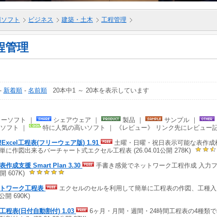
5用ソフト
ビジネス
建築・土木
工程管理
程管理
-
新着順
-
名前順
20本中1 ～ 20本を表示しています
ーソフト ｜
シェアウェア ｜
製品 ｜
サンプル ｜
ソフト ｜
特に人気の高いソフト ｜ 《レビュー》 リンク先にレビュー
!Excel工程表(フリーウェア版) 1.91
土曜・日曜・祝日表示可能な表作成機
単に作図出来るバーチャート式エクセル工程表 (26.04.01公開 278K)
作成支援 Smart Plan 3.30
手書き感覚でネットワーク工程作成 入力フォーム
開 607K)
トワーク工程表
エクセルのセルを利用して簡単に工程表の作図、工種入力が
9公開 690K)
工程表(日付自動割付) 1.03
6ヶ月・月間・週間・24時間工程表の4種類で