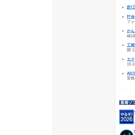
匠!
打合
フォ
かん
線(
工程
開 1
エク
10.
AIC
実務ソ
新着ソ