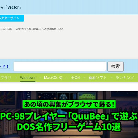
「Vector」
ベクターサイン
LECTION
Vector HOLDINGS Corporate Site
ンド！
イブラリ
Windows
Mac(OS X)
全OS
新着ソフト
ランキング