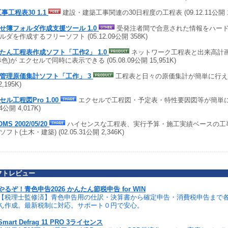
工事工程表30 1.1
建設・建築工事関連の30日程度の工程表 (09.12.11公開 1
せ簿フォルダ作成支援ツール 1.0
受発注者間で合意された情報をハー
ルダを作成するフリーソフト (05.12.09公開 358K)
たん工程表作成ソフト「工作2」 1.0
ネットワーク工程表と出来高計画
赤色)が エクセルで同時に表示できる (05.08.09公開 15,951K)
管理原価集計ソフト「工作」 3
工程表と日々の原価集計が簡単に行える (0
2,195K)
セル工程図Pro 1.00
エクセルで工程図・予定表・特性要因図等が簡単に作
24公開 4,017K)
OMS 2002/05/20
ハイセンスな工程表、実行予算・施工実績ベースの工
フト(土木・建築) (02.05.31公開 2,346K)
フトレビュー
やるぞ！青色申告2026 かんたん節税申告 for WIN
【税理士監修済】青色申告用の仕訳・決算書から確定申告・消費税申告まで
ん作成。最新税制に対応。サポート０円で安心。
Smart Defrag 11 PRO 3ライセンス