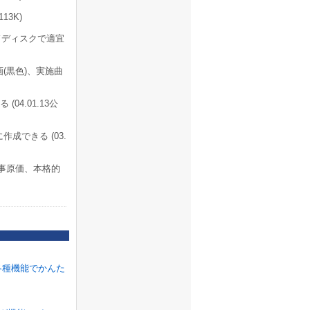
13K)
ドディスクで適宜
(黒色)、実施曲
4.01.13公
成できる (03.
事原価、本格的
各種機能でかんた