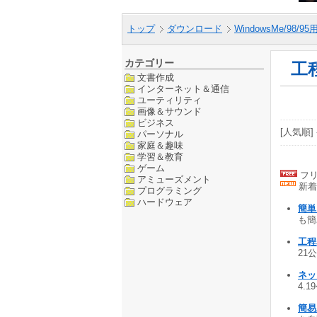
トップ
ダウンロード
WindowsMe/98/9
カテゴリー
工
文書作成
インターネット＆通信
ユーティリティ
画像＆サウンド
ビジネス
[人気順] 
パーソナル
家庭＆趣味
学習＆教育
ゲーム
フリ
アミューズメント
新着
プログラミング
ハードウェア
簡単
も簡
工程表
21公
ネッ
4.1
簡易