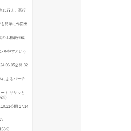
単に行え、実行
でも簡単に作図出
式の工程表作成
ンを押すという
06.05公開 32
率%によるバーチ
ート ササッと
2K)
21公開 17,14
)
53K)