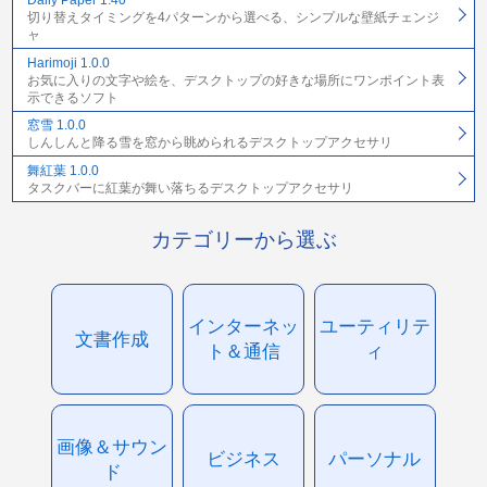
Daily Paper 1.40
切り替えタイミングを4パターンから選べる、シンプルな壁紙チェンジ
ャ
Harimoji 1.0.0
お気に入りの文字や絵を、デスクトップの好きな場所にワンポイント表
示できるソフト
窓雪 1.0.0
しんしんと降る雪を窓から眺められるデスクトップアクセサリ
舞紅葉 1.0.0
タスクバーに紅葉が舞い落ちるデスクトップアクセサリ
カテゴリーから選ぶ
インターネッ
ユーティリテ
文書作成
ト＆通信
ィ
画像＆サウン
ビジネス
パーソナル
ド