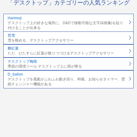
「デスクトップ」カテゴリーの人気ランキング
Harimoji
デスクトップ上の好きな場所に、D&Dで移動可能な文字(&画像)を貼り
付けることが出来る
窓雪
雪を眺める、デスクトップアクセサリー
舞紅葉
ただ、ひたすらに紅葉が散りつづけるデスクトップアクセサリー
デスクトップ梅雨
季節の環境ツール デスクトップ上に雨が降る
D_ballon
デスクトップを風船がふわふわ動き回り、時報、お知らせタイマー、壁
紙チェンジャー機能がある