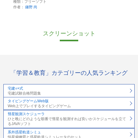
種類：フリーソフト
作者：
鎌野 尚
スクリーンショット
「学習＆教育」カテゴリーの人気ランキング
宅建○×式
宅建試験合格問題集
タイピングゲームWeb版
Web上でプレイするタイピングゲーム
彗星観測スケジューラ
ひと晩にどのような順番で彗星を観測すれば良いかスケジュールを立て
るJAVAソフト
系外惑星軌道シミュ
恒星俯瞰図と惑星軌道シミュレータのセット