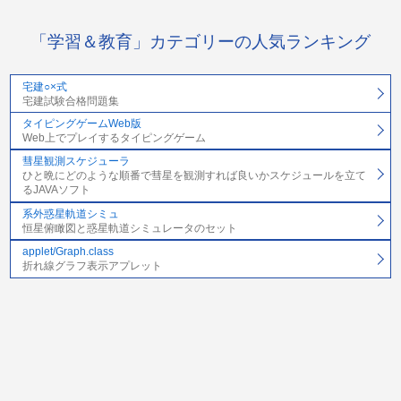
「学習＆教育」カテゴリーの人気ランキング
宅建○×式
宅建試験合格問題集
タイピングゲームWeb版
Web上でプレイするタイピングゲーム
彗星観測スケジューラ
ひと晩にどのような順番で彗星を観測すれば良いかスケジュールを立て
るJAVAソフト
系外惑星軌道シミュ
恒星俯瞰図と惑星軌道シミュレータのセット
applet/Graph.class
折れ線グラフ表示アプレット