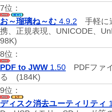
7位：
お～瑠璃ね～む
4.9.2
手軽に連
携、正規表現、UNICODE、
98K)
8位：
PDF to JWW
1.50
PDFファ
る
(184K)
9位：
ディスク消去ユーティリティ
1