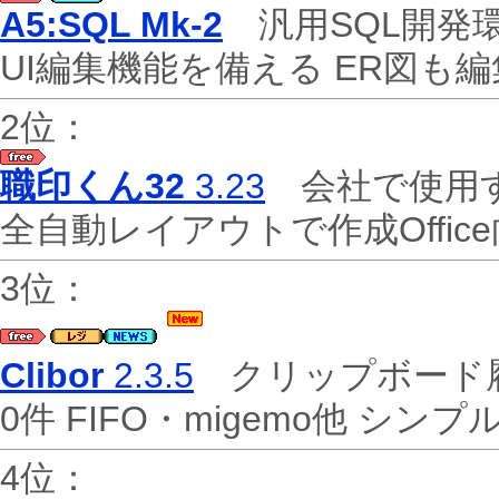
A5:SQL Mk-2
汎用SQL開発環
UI編集機能を備える ER図も
2位：
職印くん32
3.23
会社で使用す
全自動レイアウトで作成Offi
3位：
Clibor
2.3.5
クリップボード履歴
0件 FIFO・migemo他 シン
4位：