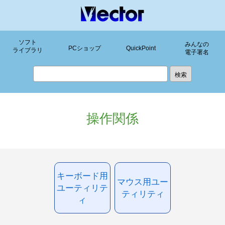
ソフト
みんなの
PCショップ
QuickPoint
ライブラリ
電子署名
操作関係
キーボード用
マウス用ユー
ユーティリテ
ティリティ
ィ