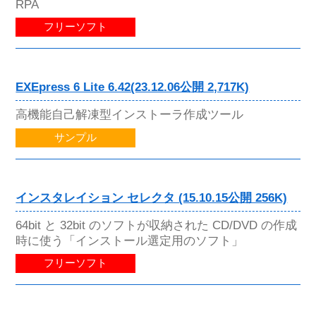
RPA
フリーソフト
EXEpress 6 Lite 6.42(23.12.06公開 2,717K)
高機能自己解凍型インストーラ作成ツール
サンプル
インスタレイション セレクタ (15.10.15公開 256K)
64bit と 32bit のソフトが収納された CD/DVD の作成
時に使う「インストール選定用のソフト」
フリーソフト