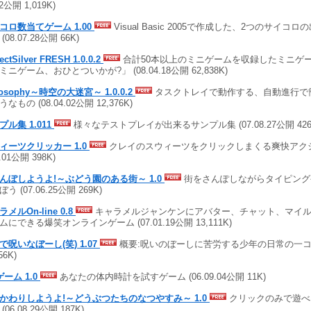
22公開 1,019K)
コロ数当てゲーム 1.00
Visual Basic 2005で作成した、2つのサイコ
(08.07.28公開 66K)
ectSilver FRESH 1.0.0.2
合計50本以上のミニゲームを収録したミニゲー
ミニゲーム、おひとついかが?」 (08.04.18公開 62,838K)
losophy～時空の大迷宮～ 1.0.0.2
タスクトレイで動作する、自動進行で
なもの (08.04.02公開 12,376K)
プル集 1.011
様々なテストプレイが出来るサンプル集 (07.08.27公開 426
ィーツクリッカー 1.0
クレイのスウィーツをクリックしまくる爽快アクシ
8.01公開 398K)
んぽしようよ!～ぶどう園のある街～ 1.0
街をさんぽしながらタイピング
う (07.06.25公開 269K)
メルOn-line 0.8
キャラメルジャンケンにアバター、チャット、マイル
ムにできる爆笑オンラインゲーム (07.01.19公開 13,111K)
で呪いなぼーし(笑) 1.07
概要:呪いのぼーしに苦労する少年の日常の一コマ (0
56K)
ゲーム 1.0
あなたの体内時計を試すゲーム (06.09.04公開 11K)
かわりしようよ!～どうぶつたちのなつやすみ～ 1.0
クリックのみで遊べ
(06.08.29公開 187K)