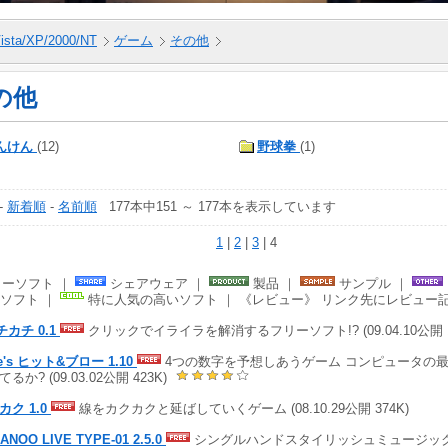
ista/XP/2000/NT
ゲーム
その他
の他
んけん
(12)
野球拳
(1)
-
新着順
-
名前順
177本中151 ～ 177本を表示しています
1
|
2
|
3
| 4
ーソフト ｜
シェアウェア ｜
製品 ｜
サンプル ｜
ソフト ｜
特に人気の高いソフト ｜ 《レビュー》 リンク先にレビュー
チカチ 0.1
クリックでイライラを解消するフリーソフト!? (09.04.10公開 1,
e's ヒット&ブロー 1.10
4つの数字を予想しあうゲーム コンピュータの
るか? (09.03.02公開 423K)
カク 1.0
線をカクカクと延ばしていくゲーム (08.10.29公開 374K)
ANOO LIVE TYPE-01 2.5.0
シングルハンドスタイリッシュミュージックプ