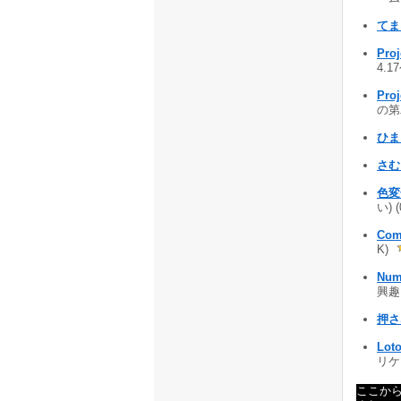
てま
Proj
4.1
Proj
の第二
ひま 
さむ
色変
い) 
Com
K)
Num
興趣を
押さ
Loto
リケー
ここか