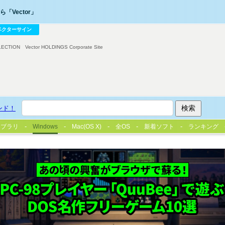
「Vector」
ベクターサイン
LECTION
Vector HOLDINGS Corporate Site
ンド！
イブラリ
Windows
Mac(OS X)
全OS
新着ソフト
ランキング