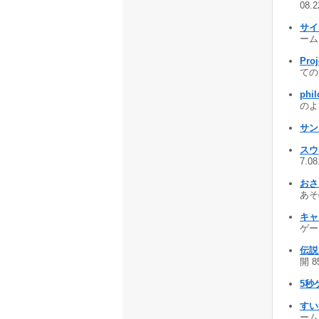
08.
サイ
ーム 
Proj
ての
phi
のよう
サン
スウ
7.0
おさ
あそぼ
キャラ
ゲー
伝説
開 8
5秒
すい
ーム 