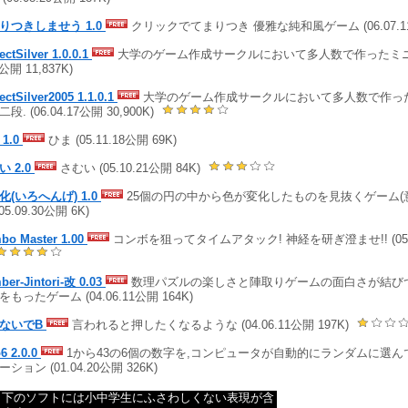
りつきしませう 1.0
クリックでてまりつき 優雅な純和風ゲーム (06.07.11公
ectSilver 1.0.0.1
大学のゲーム作成サークルにおいて多人数で作ったミニゲー
7公開 11,837K)
ectSilver2005 1.1.0.1
大学のゲーム作成サークルにおいて多人数で作っ
段. (06.04.17公開 30,900K)
1.0
ひま (05.11.18公開 69K)
い 2.0
さむい (05.10.21公開 84K)
化(いろへんげ) 1.0
25個の円の中から色が変化したものを見抜くゲーム(
(05.09.30公開 6K)
bo Master 1.00
コンボを狙ってタイムアタック! 神経を研ぎ澄ませ!! (05.04
ber-Jintori-改 0.03
数理パズルの楽しさと陣取りゲームの面白さが結び
もったゲーム (04.06.11公開 164K)
ないでB
言われると押したくなるような (04.06.11公開 197K)
6 2.0.0
1から43の6個の数字を,コンピュータが自動的にランダムに選
ション (01.04.20公開 326K)
ら下のソフトには小中学生にふさわしくない表現が含