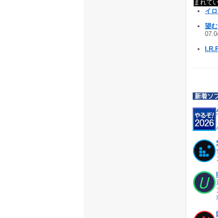
まれて
イロ
望む
07.
I.R.
新着ソ