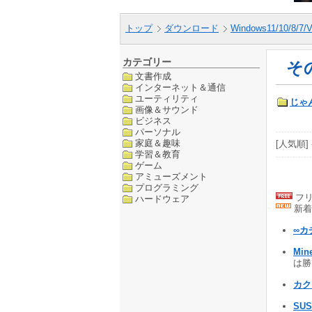
トップ
ダウンロード
Windows11/10/8/7/V
カテゴリー
そ
文書作成
インターネット＆通信
ユーティリティ
じゃ
画像＆サウンド
ビジネス
パーソナル
家庭＆趣味
[人気順] 
学習＆教育
ゲーム
アミューズメント
プログラミング
フリ
ハードウェア
新着
∞カ
Min
は勝て
カク
SUS