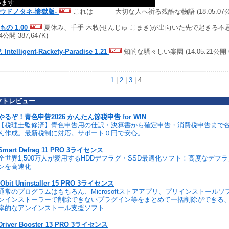
います
ウドノタネ-惨獄版-
これは――― 大切な人へ祈る残酷な物語 (18.05.07公開 
もの 1.00
夏休み、千手 木牧(せんじゅ こまき)が出向いた先で起きる不思議
04公開 387,647K)
P. Intelligent-Rackety-Paradise 1.21
知的な騒々しい楽園 (14.05.21公開 62
1
|
2
|
3
| 4
フトレビュー
やるぞ！青色申告2026 かんたん節税申告 for WIN
【税理士監修済】青色申告用の仕訳・決算書から確定申告・消費税申告まで
ん作成。最新税制に対応。サポート０円で安心。
Smart Defrag 11 PRO 3ライセンス
全世界1,500万人が愛用するHDDデフラグ・SSD最適化ソフト！高度なデフ
ンを高速化
IObit Uninstaller 15 PRO 3ライセンス
通常のプログラムはもちろん、Microsoftストアアプリ、プリインストール
ンインストーラーで削除できないプラグイン等をまとめて一括削除ができる
率的なアンインストール支援ソフト
Driver Booster 13 PRO 3ライセンス