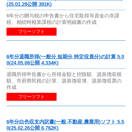
(25.01.29公開 391K)
6年分の贈与税の申告書から住宅取得等資金の非課
税、相続時精算課税の計算明細書の作成
フリーソフト
6年分退職所得(一般分.短期分.特定役員分)の計算 5.0
0(24.05.08公開 4,334K)
退職所得申告書から所得金額と控除額、源泉徴収税
額、市府県民税の計算、源泉徴収簿、源泉徴収票の
作成
フリーソフト
6年分白色収支内訳書(一般.不動産.農業用)ソフト 5.5
0(25.02.26公開 6,762K)