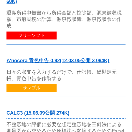
60K)
退職所得申告書から所得金額と控除額、源泉徴収税
額、市府民税の計算、源泉徴収簿、源泉徴収票の作
成
フリーソフト
A'nocora 青色申告 0.92(12.03.05公開 3,094K)
日々の収支を入力するだけで、仕訳帳、総勘定元
帳、青色申告を作製する
サンプル
CALC3 (15.06.09公開 274K)
不整形地の評価に必要な想定整形地を三斜法による
測量図から求めるため座標法へ変換するためのExcel