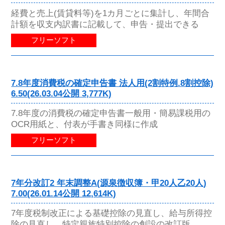
経費と売上(賃貸料等)を1カ月ごとに集計し、年間合
計額を収支内訳書に記載して、申告・提出できる
フリーソフト
7.8年度消費税の確定申告書 法人用(2割特例.8割控除)
6.50(26.03.04公開 3,777K)
7.8年度の消費税の確定申告書一般用・簡易課税用の
OCR用紙と、付表が手書き同様に作成
フリーソフト
7年分改訂2 年末調整A(源泉徴収簿・甲20人乙20人)
7.00(26.01.14公開 12,614K)
7年度税制改正による基礎控除の見直し、給与所得控
除の見直し、特定親族特別控除の創設の改訂版