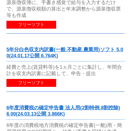
源泉徴収簿に、手書き感覚で給与を入力するだけ
で、源泉徴収税額の算出と年末調整から源泉徴収票
等も作成
フリーソフト
5年分白色収支内訳書(一般.不動産.農業用)ソフト 5.0
0(24.01.17公開 6,764K)
経費と売上(賃貸料等)を1ヵ月ごとに集計し、年間合
計を収支内訳書に記載して、申告・提出
フリーソフト
6年度消費税の確定申告書 法人用(2割特例.8割控除)
6.00(24.03.13公開 3,866K)
6年度の消費税地方消費税の確定申告書(一般)用・簡