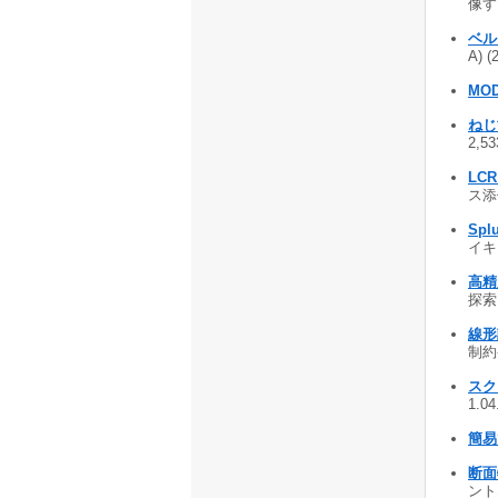
像す
ベル
A) (
MOD
ねじ
2,53
LC
ス添付
Spl
イキス
高精
探索
線形
制約
スク
1.0
簡
断面
ント