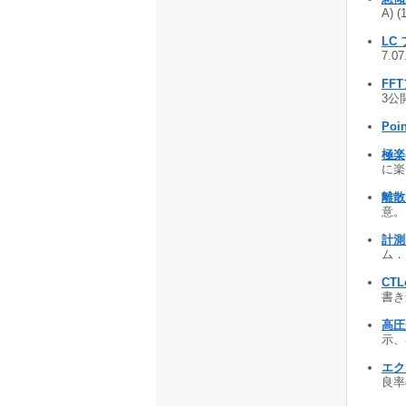
A) (
LC
7.0
FF
3公開
Poi
極楽
に楽々
離散
意。 
計測
ム．
CTL
書き込
高圧
示、
エク
良率の