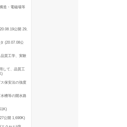
・構造・電磁場等
08.19公開 29,
0.07.08公
、品質工学、実験
使用して、品質工
)
ガス保安法の強度
下水槽等の開水路
1K)
公開 1,690K)
エクセルVB