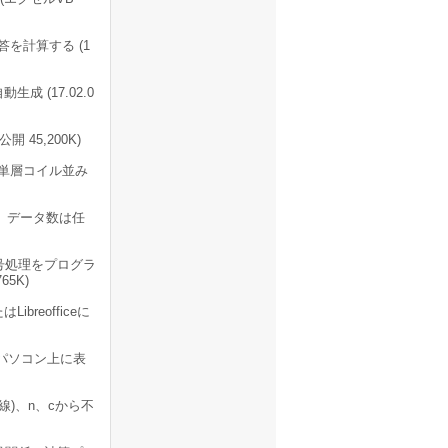
を計算する (1
成 (17.02.0
 45,200K)
単層コイル並み
 データ数は任
号処理をプログラ
5K)
breofficeに
パソコン上に表
)、n、cから不