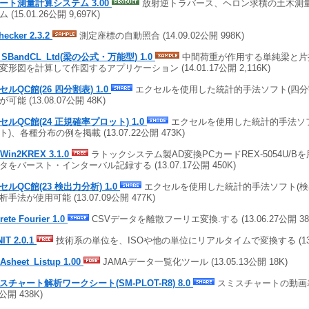
ート測量計算システム 3.00
放射逆トラバース、ヘロン求積の土木測
 (15.01.26公開 9,697K)
hecker 2.3.2
測定座標の自動照合 (14.09.02公開 998K)
_SBandCL_Ltd(梁の公式・万能型) 1.0
中間荷重が作用する単純梁と片
変形図を計算して作図するアプリケーション (14.01.17公開 2,116K)
セルQC館(26 四分割表) 1.0
エクセルを使用した統計的手法ソフト(四分割
可能 (13.08.07公開 48K)
セルQC館(24 正規確率プロット) 1.0
エクセルを使用した統計的手法ソ
ト)、各種分布の例を掲載 (13.07.22公開 473K)
Win2KREX 3.1.0
ラトックシステム製AD変換PCカードREX-5054U/B
タをバースト・インターバル記録する (13.07.17公開 450K)
セルQC館(23 検出力分析) 1.0
エクセルを使用した統計的手法ソフト(検出
手法が使用可能 (13.07.09公開 477K)
rete Fourier 1.0
CSVデータを離散フーリエ変換.する (13.06.27公開 38
IT 2.0.1
技術系の単位を、ISOや他の単位にリアルタイムで変換する (13.05
Asheet_Listup 1.00
JAMAデータ一覧化ツール (13.05.13公開 18K)
スチャート解析ワークシート(SM-PLOT-R8) 8.0
スミスチャートの動画表示
4公開 438K)