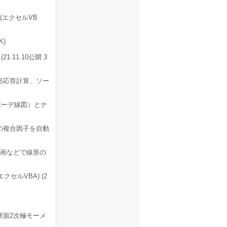
エクセルVB
K)
11.10公開 3
形応答計算、ソー
ボーデ線図）とナ
の複合因子を自動
画などで線形の
セルVBA) (2
断面2次極モーメ