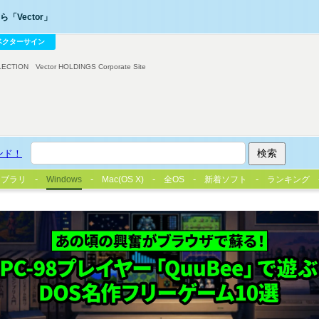
「Vector」
ベクターサイン
LECTION
Vector HOLDINGS Corporate Site
ンド！
イブラリ
Windows
Mac(OS X)
全OS
新着ソフト
ランキング