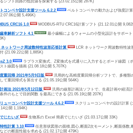
るシフト回路の抵抗値を探索する (23.02.15公開 287K)
トコンベヤ設計支援ツール 6.2.2
ベルトコンベヤの動力および強度計算(
22.07.06公開 5,496K)
BUS CRC16 1.0
MODBUS-RTU CRC16計算ソフト (21.12.01公開 9,082
歯車解析ソフト 4.1
最小歯幅によるウォームの小型化設計をサポート (21.
3K)
R ネットワーク周波数特性波形応答計算
LCR ネットワーク周波数特性波
 (21.09.22公開 1,885K)
usZ 3.0
ラプラス変換式、Z変換式を式通りに入力するとボード線図（
ト線図を描画 (21.08.18公開 5,707K)
度重回帰 2021年5月9日版
汎用的な高精度重回帰分析ソフトで、多種類
して重回帰式を算出する (21.05.19公開 564K)
計画法 2021年5月12日版
汎用の線形計画法ソフトで、生産計画や経済計
条件のもとで目的関数 を最高にできる (21.05.19公開 207K)
リューコンベヤ設計支援ツール 4.6.2
スクリューコンベヤの設計計算 (エク
4.14公開 1,194K)
易でじたいざ
生物系の Excel 簡易でじたいざ (21.03.17公開 33K)
特性計算 3.10
任意形状図形の面積,図心,断面2次モーメント,断面係数,
などの断面性能を求める (21.02.17公開 479K)