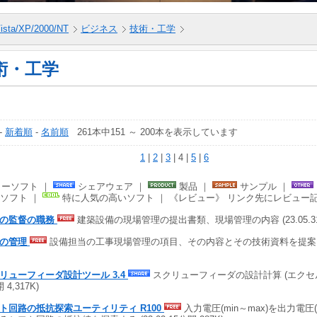
ista/XP/2000/NT
ビジネス
技術・工学
術・工学
-
新着順
-
名前順
261本中151 ～ 200本を表示しています
1
|
2
|
3
| 4 |
5
|
6
ーソフト ｜
シェアウェア ｜
製品 ｜
サンプル ｜
ソフト ｜
特に人気の高いソフト ｜ 《レビュー》 リンク先にレビュー
の監督の職務
建築設備の現場管理の提出書類、現場管理の内容 (23.05.31公
備の管理
設備担当の工事現場管理の項目、その内容とその技術資料を提案 (23.
リューフィーダ設計ツール 3.4
スクリューフィーダの設計計算 (エクセルVBA
 4,317K)
ト回路の抵抗探索ユーティリティ R100
入力電圧(min～max)を出力電圧(