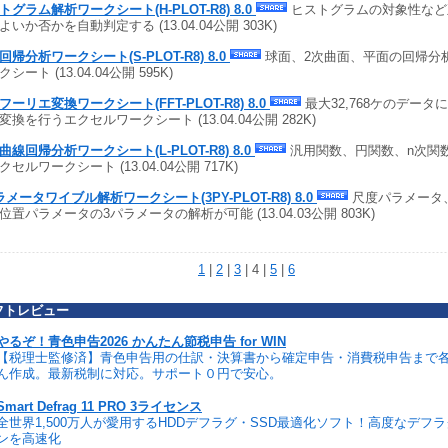
トグラム解析ワークシート(H-PLOT-R8) 8.0
ヒストグラムの対象性など
よいか否かを自動判定する (13.04.04公開 303K)
回帰分析ワークシート(S-PLOT-R8) 8.0
球面、2次曲面、平面の回帰分
シート (13.04.04公開 595K)
フーリエ変換ワークシート(FFT-PLOT-R8) 8.0
最大32,768ケのデー
変換を行うエクセルワークシート (13.04.04公開 282K)
曲線回帰分析ワークシート(L-PLOT-R8) 8.0
汎用関数、円関数、n次関
クセルワークシート (13.04.04公開 717K)
ラメータワイブル解析ワークシート(3PY-PLOT-R8) 8.0
尺度パラメータ
位置パラメータの3パラメータの解析が可能 (13.04.03公開 803K)
1
|
2
|
3
| 4 |
5
|
6
フトレビュー
やるぞ！青色申告2026 かんたん節税申告 for WIN
【税理士監修済】青色申告用の仕訳・決算書から確定申告・消費税申告まで
ん作成。最新税制に対応。サポート０円で安心。
Smart Defrag 11 PRO 3ライセンス
全世界1,500万人が愛用するHDDデフラグ・SSD最適化ソフト！高度なデフ
ンを高速化