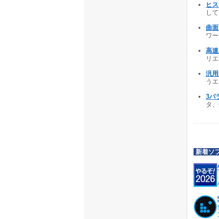
ヒス
して
曲面
ワーク
高速
リエ
汎用
うエ
3パ
タ、
新着ソ