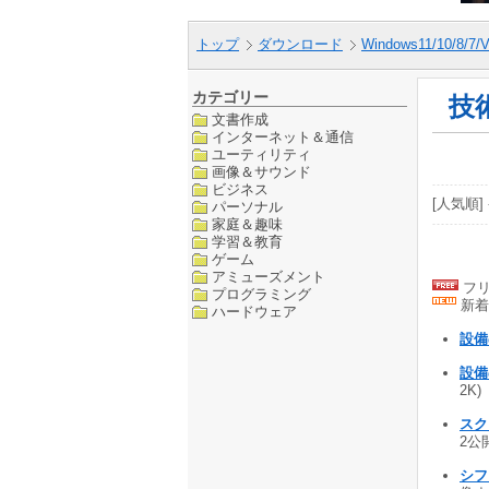
トップ
ダウンロード
Windows11/10/8/7/V
カテゴリー
技
文書作成
インターネット＆通信
ユーティリティ
画像＆サウンド
ビジネス
[人気順] 
パーソナル
家庭＆趣味
学習＆教育
ゲーム
アミューズメント
フリ
プログラミング
新着
ハードウェア
設備
設
2K)
スク
2公開
シフ