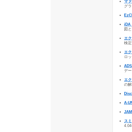
マァ
グラム
EzC
iDA
図と
エク
検定が
エク
ロッ
ADS
デー
エク
の解析
Disc
A-UN
JAM
スミ
4.0