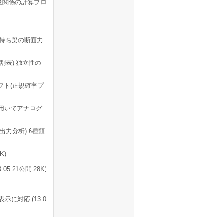
量関係の計算プロ
持ち梁の断面力
表) 独立性の
フト(正規確率プ
を用いてアナログ
力分析) 6種類
K)
.21公開 28K)
に対応 (13.0