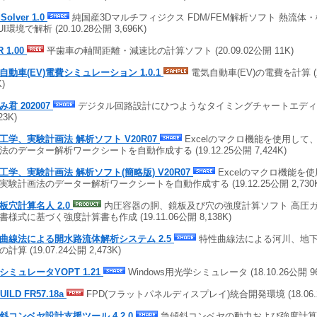
Solver 1.0
純国産3Dマルチフィジクス FDM/FEM解析ソフト 熱流体
I環境で解析 (20.10.28公開 3,696K)
R 1.00
平歯車の軸間距離・減速比の計算ソフト (20.09.02公開 11K)
自動車(EV)電費シミュレーション 1.0.1
電気自動車(EV)の電費を計算 (20.
K)
み君 202007
デジタル回路設計にひつようなタイミングチャートエディタ (2
23K)
工学、実験計画法 解析ソフト V20R07
Excelのマクロ機能を使用して
法のデーター解析ワークシートを自動作成する (19.12.25公開 7,424K)
工学、実験計画法 解析ソフト(簡略版) V20R07
Excelのマクロ機能を
実験計画法のデーター解析ワークシートを自動作成する (19.12.25公開 2,730K
板穴計算名人 2.0
内圧容器の胴、鏡板及び穴の強度計算ソフト 高圧
書様式に基づく強度計算書も作成 (19.11.06公開 8,138K)
曲線法による開水路流体解析システム 2.5
特性曲線法による河川、地
計算 (19.07.24公開 2,473K)
シミュレータYOPT 1.21
Windows用光学シミュレータ (18.10.26公開 96
UILD FR57.18a
FPD(フラットパネルディスプレイ)統合開発環境 (18.06.27
斜コンベヤ設計支援ツール 4.2.0
急傾斜コンベヤの動力および強度計算(