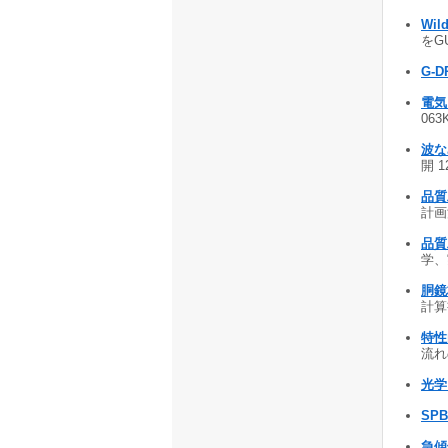
Wild
をGU
G-D
電気
063
波な
開 1
品質
計画
品質
学、
胴鏡
計算
特性
流れの
光学
SPB
急傾