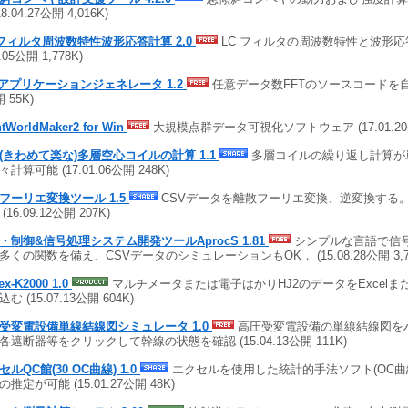
18.04.27公開 4,016K)
 フィルタ周波数特性波形応答計算 2.0
LC フィルタの周波数特性と波形応答
7.05公開 1,778K)
Tアプリケーションジェネレータ 1.2
任意データ数FFTのソースコードを自動生
 55K)
ntWorldMaker2 for Win
大規模点群データ可視化ソフトウェア (17.01.20公開
(きわめて楽な)多層空心コイルの計算 1.1
多層コイルの繰り返し計算が
計算可能 (17.01.06公開 248K)
フーリエ変換ツール 1.5
CSVデータを離散フーリエ変換、逆変換する。
(16.09.12公開 207K)
・制御&信号処理システム開発ツールAprocS 1.81
シンプルな言語で信
多くの関数を備え、CSVデータのシミュレーションもOK． (15.08.28公開 3,76
ex-K2000 1.0
マルチメータまたは電子はかりHJ2のデータをExcelまたはLi
む (15.07.13公開 604K)
受変電設備単線結線図シミュレータ 1.0
高圧受変電設備の単線結線図を
各遮断器等をクリックして幹線の状態を確認 (15.04.13公開 111K)
セルQC館(30 OC曲線) 1.0
エクセルを使用した統計的手法ソフト(OC曲線
推定が可能 (15.01.27公開 48K)