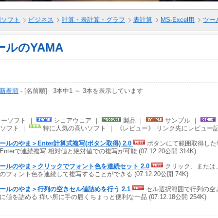
5用ソフト
ビジネス
計算・表計算・グラフ
表計算
MS-Excel用
ツー
ールのYAMA
新着順
- [名前順] 3本中1 ～ 3本を表示しています
ーソフト ｜
シェアウェア ｜
製品 ｜
サンプル ｜
ソフト ｜
特に人気の高いソフト ｜ 《レビュー》 リンク先にレビュー
ールのやま＞Enter計算式複写(ボタン取得) 2.0
ボタンにて範囲取得した
Enterで連続複写 相対値と絶対値での複写が可能 (07.12.20公開 314K)
ールのやま＞クリックでフォント色を連続セット 2.0
クリック、または
のフォント色を連続して複写することができる (07.12.20公開 74K)
ールのやま＞行列の空きセル値詰めを行う 2.1
セル選択範囲で行列の空
に値を詰める 痒い所に手の届くちょっと便利な一品 (07.12.18公開 254K)