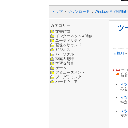
トップ
ダウンロード
WindowsMe/98/9
カテゴリー
ツ
文書作成
インターネット＆通信
ユーティリティ
画像＆サウンド
ビジネス
人気順
-
パーソナル
家庭＆趣味
学習＆教育
ゲーム
フリ
アミューズメント
新着
プログラミング
ハードウェア
＜ツ
みを
＜ツ
特定
＜ツ
左右