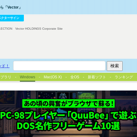
「Vector」
ベクターサイン
LECTION
Vector HOLDINGS Corporate Site
ンド！
イブラリ
Windows
Mac(OS X)
全OS
新着ソフト
ランキング