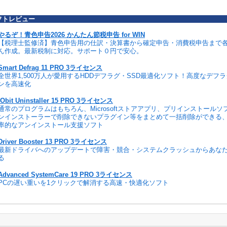
フトレビュー
やるぞ！青色申告2026 かんたん節税申告 for WIN
【税理士監修済】青色申告用の仕訳・決算書から確定申告・消費税申告まで
ん作成。最新税制に対応。サポート０円で安心。
Smart Defrag 11 PRO 3ライセンス
全世界1,500万人が愛用するHDDデフラグ・SSD最適化ソフト！高度なデフ
ンを高速化
IObit Uninstaller 15 PRO 3ライセンス
通常のプログラムはもちろん、Microsoftストアアプリ、プリインストール
ンインストーラーで削除できないプラグイン等をまとめて一括削除ができる
率的なアンインストール支援ソフト
Driver Booster 13 PRO 3ライセンス
最新ドライバへのアップデートで障害・競合・システムクラッシュからあな
る
Advanced SystemCare 19 PRO 3ライセンス
PCの遅い重いを1クリックで解消する高速・快適化ソフト