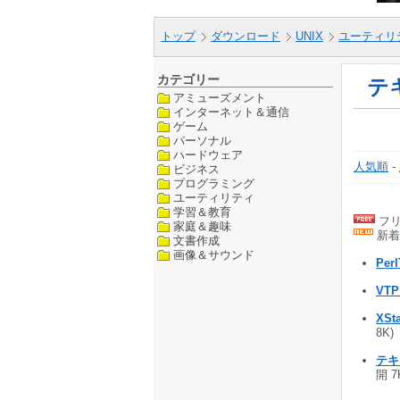
トップ
ダウンロード
UNIX
ユーティリ
カテゴリー
テ
アミューズメント
インターネット＆通信
ゲーム
パーソナル
ハードウェア
人気順
-
ビジネス
プログラミング
ユーティリティ
学習＆教育
フリ
家庭＆趣味
新着
文書作成
画像＆サウンド
Per
VTP
XSta
8K)
テキ
開 7