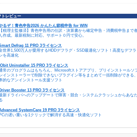
フトレビュー
やるぞ！青色申告2026 かんたん節税申告 for WIN
【税理士監修済】青色申告用の仕訳・決算書から確定申告・消費税申告まで
ん作成。最新税制に対応。サポート０円で安心。
Smart Defrag 11 PRO 3ライセンス
全世界1,500万人が愛用するHDDデフラグ・SSD最適化ソフト！高度なデフ
ンを高速化
IObit Uninstaller 15 PRO 3ライセンス
通常のプログラムはもちろん、Microsoftストアアプリ、プリインストール
ンインストーラーで削除できないプラグイン等をまとめて一括削除ができる
率的なアンインストール支援ソフト
Driver Booster 13 PRO 3ライセンス
最新ドライバへのアップデートで障害・競合・システムクラッシュからあな
る
Advanced SystemCare 19 PRO 3ライセンス
PCの遅い重いを1クリックで解消する高速・快適化ソフト