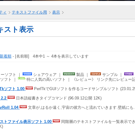
ティ
テキストファイル用
表示
キスト表示
新着順
- [名前順] 4本中1 ～ 4本を表示しています
ーソフト ｜
シェアウェア ｜
製品 ｜
サンプル ｜
ソフト ｜
特に人気の高いソフト ｜ 《レビュー》 リンク先にレビュー
lTkソフト 1.00
PerlTkでGUIソフトを作るコードサンプルソフト (23.01.25
 2.2
日本語縦書きタイプコマンド (96.09.12公開 12K)
rRoll 1.04
文章が,はるか遠く,宇宙の彼方へと流れていきます.壁紙にも. (99
ストファイル表示ソフト 1.00
同階層のテキストファイルを一覧表示できる (2
K)