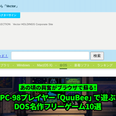
「Vector」
ベクターサイン
LECTION
Vector HOLDINGS Corporate Site
ンド！
イブラリ
Windows
Mac(OS X)
全OS
新着ソフト
ランキング