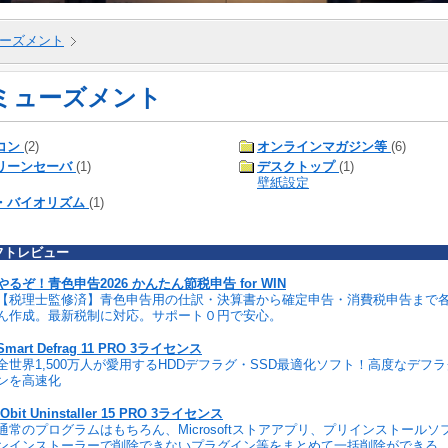
ーズメント
ミューズメント
コン
(2)
オンラインマガジン等
(6)
リーンセーバ
(1)
デスクトップ
(1)
壁紙設定
・バイオリズム
(1)
フトレビュー
やるぞ！青色申告2026 かんたん節税申告 for WIN
【税理士監修済】青色申告用の仕訳・決算書から確定申告・消費税申告まで
ん作成。最新税制に対応。サポート０円で安心。
Smart Defrag 11 PRO 3ライセンス
全世界1,500万人が愛用するHDDデフラグ・SSD最適化ソフト！高度なデフ
ンを高速化
IObit Uninstaller 15 PRO 3ライセンス
通常のプログラムはもちろん、Microsoftストアアプリ、プリインストール
ンインストーラーで削除できないプラグイン等をまとめて一括削除ができる