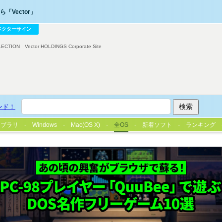
「Vector」
ベクターサイン
LECTION
Vector HOLDINGS Corporate Site
ンド！
イブラリ
Windows
Mac(OS X)
全OS
新着ソフト
ランキング