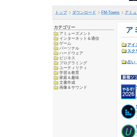
トップ
ダウンロード
FM-Towns
アミュ
カテゴリー
ア
アミューズメント
インターネット＆通信
ゲーム
アイ
パーソナル
スク
ハードウェア
ビジネス
占い
プログラミング
ユーティリティ
学習＆教育
新着ソ
家庭＆趣味
文書作成
画像＆サウンド