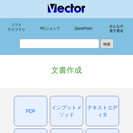
ソフト
みんなの
PCショップ
QuickPoint
ライブラリ
電子署名
文書作成
インプットメ
テキストエデ
PDF
ソッド
ィタ