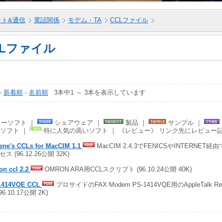
ット&通信
電話関係
モデム・TA
CCLファイル
CLファイル
-
新着順
-
名前順
3本中1 ～ 3本を表示しています
ーソフト ｜
シェアウェア ｜
製品 ｜
サンプル ｜
ソフト ｜
特に人気の高いソフト ｜ 《レビュー》 リンク先にレビュー
ene's CCLs for MacCIM 1.1
MacCIM 2.4.3でFENICSやINTERNET経由
ス (96.12.26公開 32K)
on ccl 2.2
OMRON ARA用CCLスクリプト (96.10.24公開 40K)
1414VQE CCL
プロサイドのFAX Modem PS-1414VQE用のAppleTalk Rem
(96.10.17公開 2K)