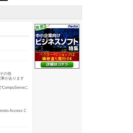
その他
記事があります
でCompuServeに
oto Access C