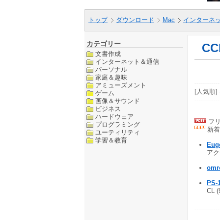
トップ
ダウンロード
Mac
インターネ
カテゴリー
C
文書作成
インターネット＆通信
パーソナル
家庭＆趣味
アミューズメント
[人気順] 
ゲーム
画像＆サウンド
ビジネス
ハードウェア
フリ
プログラミング
新着
ユーティリティ
学習＆教育
Eug
アクセ
omr
PS-
CL 