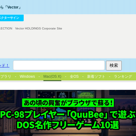
「Vector」
ベクターサイン
LECTION
Vector HOLDINGS Corporate Site
ンド！
イブラリ
Windows
Mac(OS X)
全OS
新着ソフト
ランキング