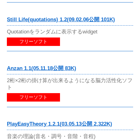
Still Life(quotations) 1.2(09.02.06公開 101K)
Quotationをランダムに表示するwidget
フリーソフト
Anzan 1.1(05.11.18公開 83K)
2桁×2桁の掛け算が出来るようになる脳力活性化ソフ
ト
フリーソフト
PlayEasyTheory 1.2.1(03.05.13公開 2,322K)
音楽の理論(音名・調号・音階・音程)