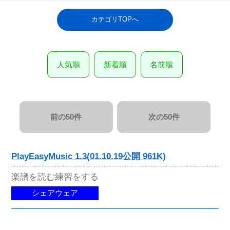
カテゴリTOPへ
人気順
新着順
名前順
前の50件
次の50件
PlayEasyMusic 1.3(01.10.19公開 961K)
楽譜を読む練習をする
シェアウェア