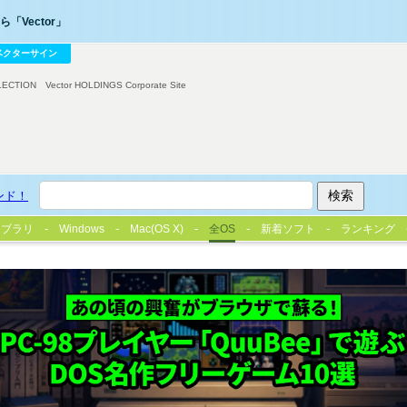
「Vector」
ベクターサイン
LECTION
Vector HOLDINGS Corporate Site
ンド！
イブラリ
Windows
Mac(OS X)
全OS
新着ソフト
ランキング