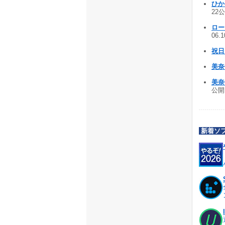
ひか
22公
ロー
06.
祝日テ
美奈
美奈
公開 
新着ソ