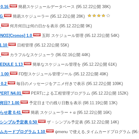
 0.16
簡易スケジュールデータベース (95.12.22公開 38K)
OG
簡易スケジューラー (95.12.22公開 28K)
H
何月何日は何の日かを表示 (95.12.22公開 9K)
NOΣ[Cronos] 1.0
五郎 スケジュール管理 (95.12.22公開 54K)
1.10
日程管理 (95.12.22公開 55K)
H
カラフルなスケジューラ (96.02.16公開 44K)
EDULE 1.13
簡単なスケジュール管理を (95.12.22公開 61K)
 1.00
FD型スケジュール管理ツール (95.12.22公開 49K)
 0.2
毎日のメッセージをアニメ付きで表示 (95.12.22公開 109K)
ERT N4.01
PERTによる工程管理プログラム (95.12.22公開 152K)
何日? 1.00
予定日までの残り日数を表示 (98.11.19公開 13K)
らせ君 0.41
簡易 スケジューラー + α (95.12.22公開 16K)
シンプル予定表 0.50
ザ・シンプル予定表 (95.12.22公開 14K)
ムカードプログラム 1.10
ψmenu で使える,タイムカードプログラム (96.02