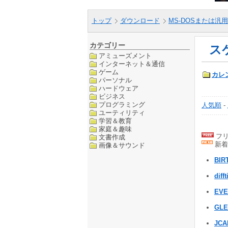
トップ
ダウンロード
MS-DOSまたは汎用
カテゴリー
ス
アミューズメント
インターネット＆通信
ゲーム
カレ
パーソナル
ハードウェア
ビジネス
プログラミング
人気順
-
ユーティリティ
学習＆教育
家庭＆趣味
フリ
文書作成
新着
画像＆サウンド
BIR
diff
EVE
GLE
JCA