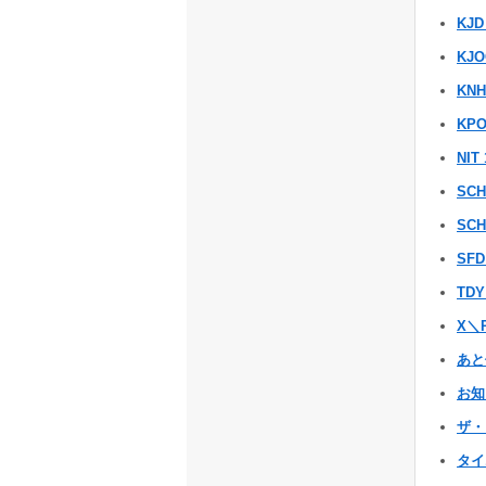
KJD
KJ
KN
KPO
NIT 
SC
SCH
SFD
TDY
X＼P
あと
お知
ザ・
タイ