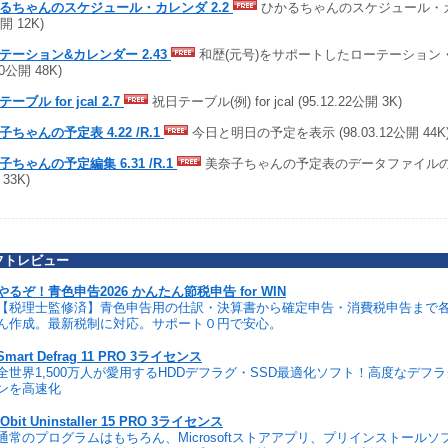
るちゃんのスケジュール・カレンダ 2.2
ひかるちゃんのスケジュール・カレン
開 12K)
テーション&カレンダー 2.43
和歴(元号)をサポートしたローテーション・カ
10公開 48K)
ーブル for jcal 2.7
祝日テーブル(例) for jcal (95.12.22公開 3K)
子ちゃんの予定表 4.22 /R.1
今日と明日の予定を表示 (98.03.12公開 44K
子ちゃんの予定編集 6.31 /R.1
美奈子ちゃんの予定表のデータファイルの編集 
33K)
フトレビュー
やるぞ！青色申告2026 かんたん節税申告 for WIN
【税理士監修済】青色申告用の仕訳・決算書から確定申告・消費税申告まで
ん作成。最新税制に対応。サポート０円で安心。
Smart Defrag 11 PRO 3ライセンス
全世界1,500万人が愛用するHDDデフラグ・SSD最適化ソフト！高度なデフ
ンを高速化
IObit Uninstaller 15 PRO 3ライセンス
通常のプログラムはもちろん、Microsoftストアアプリ、プリインストール