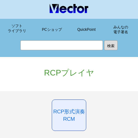
ソフト
みんなの
PCショップ
QuickPoint
ライブラリ
電子署名
RCPプレイヤ
RCP形式演奏
RCM