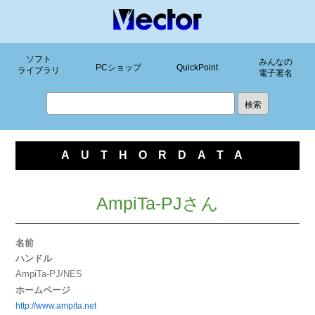
ソフト
みんなの
PCショップ
QuickPoint
ライブラリ
電子署名
AUTHORDATA
AmpiTa-PJさん
名前
ハンドル
AmpiTa-PJ/NES
ホームページ
http://www.ampita.net