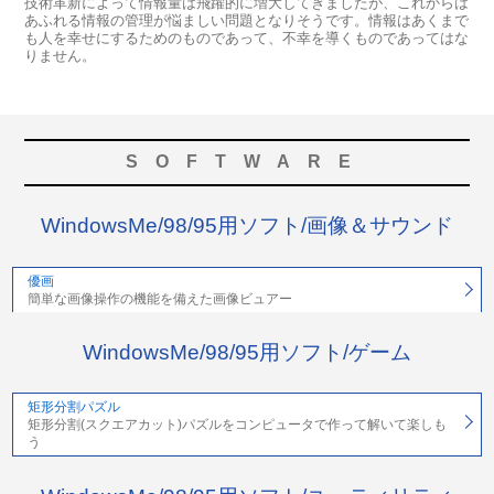
技術革新によって情報量は飛躍的に増大してきましたが、これからは
あふれる情報の管理が悩ましい問題となりそうです。情報はあくまで
も人を幸せにするためのものであって、不幸を導くものであってはな
りません。
SOFTWARE
WindowsMe/98/95用ソフト/画像＆サウンド
優画
簡単な画像操作の機能を備えた画像ビュアー
WindowsMe/98/95用ソフト/ゲーム
矩形分割パズル
矩形分割(スクエアカット)パズルをコンピュータで作って解いて楽しも
う