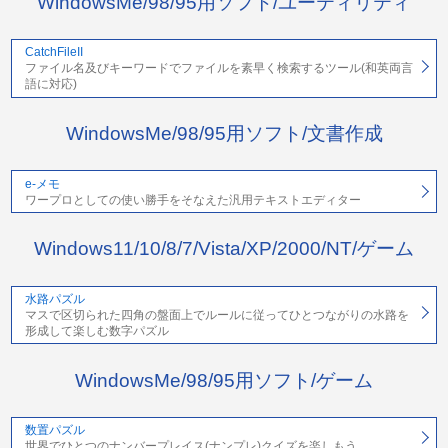
WindowsMe/98/95用ソフト/ユーティリティ
CatchFileII
ファイル名及びキーワードでファイルを素早く検索するツール(和英両言
語に対応)
WindowsMe/98/95用ソフト/文書作成
e-メモ
ワープロとしての使い勝手をそなえた汎用テキストエディター
Windows11/10/8/7/Vista/XP/2000/NT/ゲーム
水路パズル
マスで区切られた四角の盤面上でルールに従ってひとつながりの水路を
形成して楽しむ数字パズル
WindowsMe/98/95用ソフト/ゲーム
数置パズル
世界でひとつのナンバープレイス(ナンプレ)クイズを楽しもう