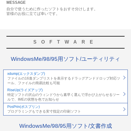
MESSAGE
自分で使うために作ったソフトをおすそ分けします。
皆様のお役に立てば幸いです。
SOFTWARE
WindowsMe/98/95用ソフト/ユーティリティ
xdump(エックスダンプ)
ファイルの16進ダンプリストを表示するドラッグアンドドロップ対応ツ
ール、ファイルの簡易比較も可能
RiseUp(ライズアップ)
特定ソフトの沢山のウィンドウから素早く選んで浮かび上がらせるツー
ルで、IMEの状態を色でお知らせ
PosPrin(ポスプリン)
プログラミングもできる実寸指定の印刷ソフト
WindowsMe/98/95用ソフト/文書作成