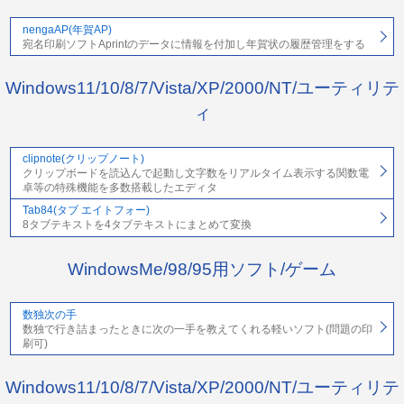
nengaAP(年賀AP)
宛名印刷ソフトAprintのデータに情報を付加し年賀状の履歴管理をする
Windows11/10/8/7/Vista/XP/2000/NT/ユーティリテ
ィ
clipnote(クリップノート)
クリップボードを読込んで起動し文字数をリアルタイム表示する関数電
卓等の特殊機能を多数搭載したエディタ
Tab84(タブ エイトフォー)
8タブテキストを4タブテキストにまとめて変換
WindowsMe/98/95用ソフト/ゲーム
数独次の手
数独で行き詰まったときに次の一手を教えてくれる軽いソフト(問題の印
刷可)
Windows11/10/8/7/Vista/XP/2000/NT/ユーティリテ