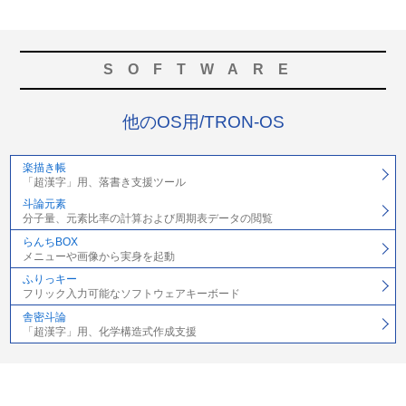
SOFTWARE
他のOS用/TRON-OS
楽描き帳
「超漢字」用、落書き支援ツール
斗論元素
分子量、元素比率の計算および周期表データの閲覧
らんちBOX
メニューや画像から実身を起動
ふりっキー
フリック入力可能なソフトウェアキーボード
舎密斗論
「超漢字」用、化学構造式作成支援