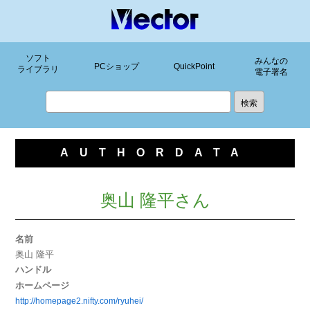
ソフト
みんなの
PCショップ
QuickPoint
ライブラリ
電子署名
AUTHORDATA
奥山 隆平さん
名前
奥山 隆平
ハンドル
ホームページ
http://homepage2.nifty.com/ryuhei/