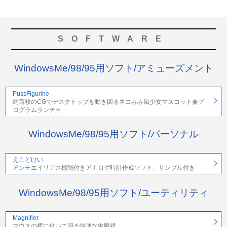
SOFTWARE
WindowsMe/98/95用ソフト/アミューズメント
PussFigurine
約百枚のCGでデスクトップを動き回るネコみみ風少女マスコット兼プ
ログラムランチャ
WindowsMe/98/95用ソフト/パーソナル
えこどけい
アンチエイリアス機能付きアナログ時計作成ソフト、サンプル付き
WindowsMe/98/95用ソフト/ユーティリティ
Magnifier
マウスの横に付いて回る快速な虫眼鏡