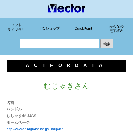
ソフト
みんなの
PCショップ
QuickPoint
ライブラリ
電子署名
AUTHORDATA
むじゃきさん
名前
ハンドル
むじゃき/MUJAKI
ホームページ
http://www5f.biglobe.ne.jp/~mujaki/