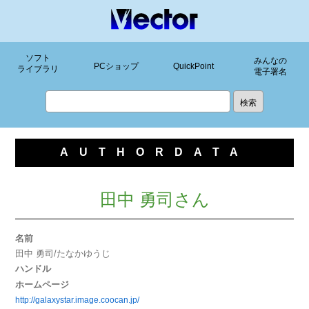
ソフト
みんなの
PCショップ
QuickPoint
ライブラリ
電子署名
AUTHORDATA
田中 勇司さん
名前
田中 勇司/たなかゆうじ
ハンドル
ホームページ
http://galaxystar.image.coocan.jp/