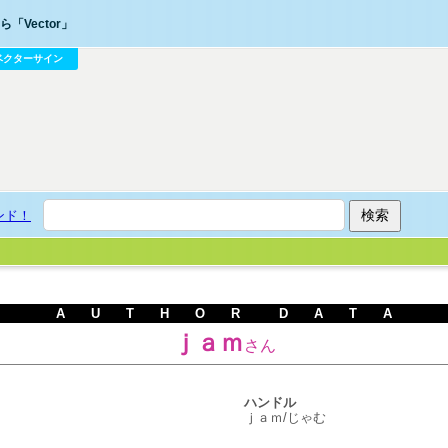
「Vector」
ベクターサイン
ンド！
A U T H O R D A T A
ｊａｍ
さん
ハンドル
ｊａｍ/じゃむ