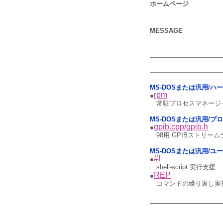
ホームページ
MESSAGE
MS-DOSまたは汎用/ハ
rpm
●
常駐プロセスマネージ
MS-DOSまたは汎用/プ
gpib.cpp/gpib.h
●
98用 GPIBストリームラ
MS-DOSまたは汎用/ユ
#!
●
shell-script 実行支援
REP
●
コマンドの繰り返し実