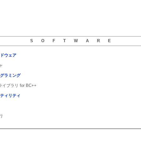
S O F T W A R E
ードウェア
ャ
ログラミング
イブラリ for BC++
ーティリティ
行