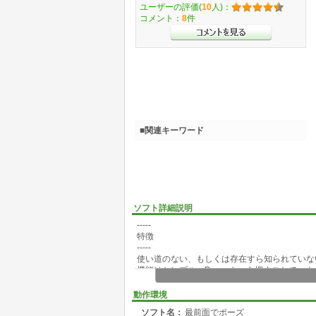
ユーザーの評価(
10
人)：
コメント：
8
件
■関連キーワード
ソフト詳細説明
-----
特徴
-----
使い道のない、もしくは存在すら知られていない
機能はシンプル。Pauseキーを押すことで、ウ
動作環境
-----
ソフト名：
最前面でポーズ
使用方法