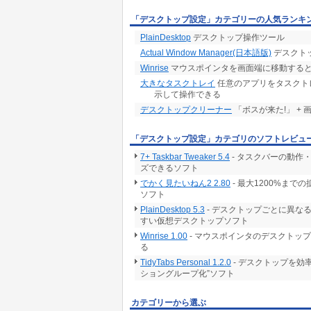
「デスクトップ設定」カテゴリーの人気ランキ
実行後に終了する … １つのウィンドウの最
PlainDesktop
デスクトップ操作ツール
Actual Window Manager(日本語版)
デスクト
Winrise
マウスポインタを画面端に移動する
大きなタスクトレイ
任意のアプリをタスクト
示して操作できる
デスクトップクリーナー
「ボスが来た!」 +
「デスクトップ設定」カテゴリのソフトレビュ
7+ Taskbar Tweaker 5.4
- タスクバーの動作
ズできるソフト
でかく見たいねん2 2.80
- 最大1200%ま
ソフト
PlainDesktop 5.3
- デスクトップごとに異な
すい仮想デスクトップソフト
Winrise 1.00
- マウスポインタのデスクトッ
る
TidyTabs Personal 1.2.0
- デスクトップを効
ショングループ化”ソフト
カテゴリーから選ぶ