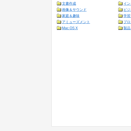
文書作成
イン
画像＆サウンド
ビジ
家庭＆趣味
学習
アミューズメント
プロ
Mac OS X
製品