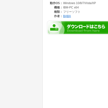
動作OS：
Windows 10/8/7/Vista/XP
-----
[pause.exe]を実行することで起動できます。
機種：
IBM-PC x64
種類：
フリーソフト
対象とするウィンドウをアクティブにした状態で
作者：
BABA
同じウィンドウにもう一度 Pauseキーを押
最初から最前面に表示されるウィンドウに対し
ソフトを終了するには、通知領域 (タスクトレ
そのとき表示される[一時停止]から、機能を一
ソフトの終了後にも最前面の設定は有効ですの
-----
通知領域のアイコンを右クリックし[設定]を
実行に使用するキー
・Pauseキー
・指定したキー … 入力欄に任意の組み合わ
操作対象とするウィンドウ
・アクティブなウィンドウ
・マウスポインタ下のウィンドウ
メッセージの表示方法
・トースト (バルーンチップ)
・ダイアログボックス
・なし