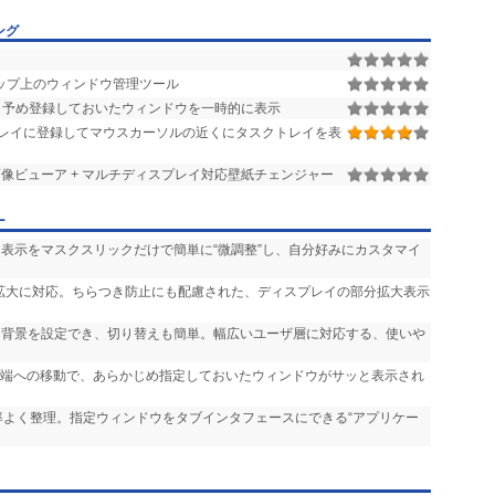
ング
前面を変更後、このソフトウェアを自動的に終了する
ップ上のウィンドウ管理ツール
と予め登録しておいたウィンドウを一時的に表示
レイに登録してマウスカーソルの近くにタスクトレイを表
 画像ビューア + マルチディスプレイ対応壁紙チェンジャー
ー
・表示をマスクスリックだけで簡単に“微調整”し、自分好みにカスタマイ
での拡大に対応。ちらつき防止にも配慮された、ディスプレイの部分拡大表示
る背景を設定でき、切り替えも簡単。幅広いユーザ層に対応する、使いや
プ端への移動で、あらかじめ指定しておいたウィンドウがサッと表示され
率よく整理。指定ウィンドウをタブインタフェースにできる“アプリケー