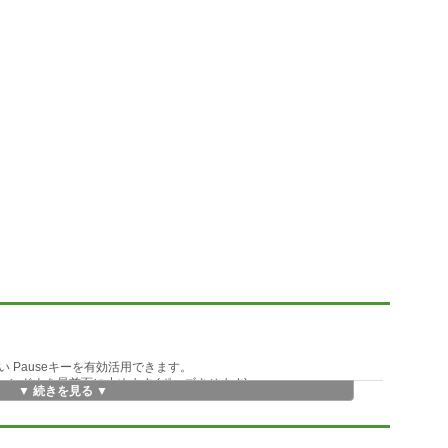
 Pauseキーを有効活用できます。
ィンドウを最前面に止めます (ポーズさせます)。
▼ 続きを見る ▼