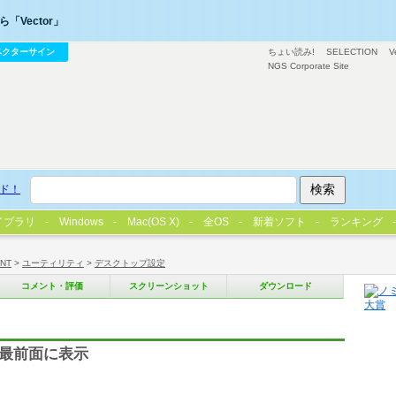
「Vector」
ベクターサイン
ちょい読み!
SELECTION
V
NGS Corporate Site
ド！
イブラリ
Windows
Mac(OS X)
全OS
新着ソフト
ランキング
/NT
>
ユーティリティ
>
デスクトップ設定
コメント・評価
スクリーンショット
ダウンロード
を最前面に表示