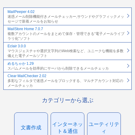
MailPeeper 4.02
迷惑メール削除機能付きメールチェッカー,サウンドやグラフィックメッ
セージで新着メールをお知らせ
MailStore Home 7.0.7
複数アカウントのメールをまとめて保存・管理できる“電子メールライブ
ラリ化”ソフト
Eclair 3.0.0
マウスジェスチャや選択文字列のWeb検索など、ユニークな機能を多数
備えた電子メールソフト
めるちゃか 1.29
スパムメールを効率的にサーバから削除できるメールチェッカ
Clear MailChecker 2.02
多彩なフィルタで迷惑メールをブロックする、マルチアカウント対応の
メールチェッカ
カテゴリーから選ぶ
インターネッ
ユーティリテ
文書作成
ト＆通信
ィ